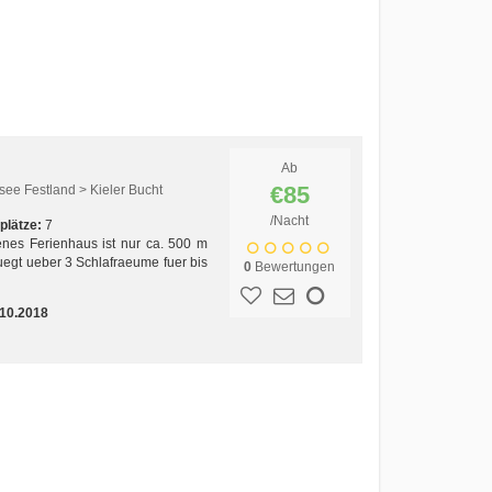
Ab
€85
ee Festland > Kieler Bucht
/Nacht
plätze:
7
nes Ferienhaus ist nur ca. 500 m
uegt ueber 3 Schlafraeume fuer bis
0
Bewertungen
.10.2018