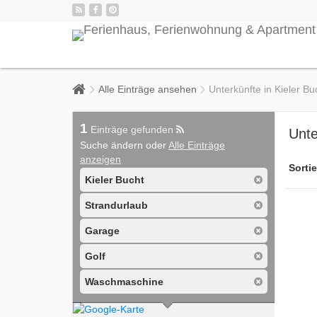
Alle Einträge ansehen
Unterkünfte in Kieler Bu
1
Einträge gefunden
Unte
Suche ändern oder
Alle Einträge
anzeigen
Sortie
Kieler Bucht
Strandurlaub
Garage
Golf
Waschmaschine