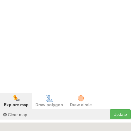
Explore map
Draw polygon
Draw circle
Update
Clear map