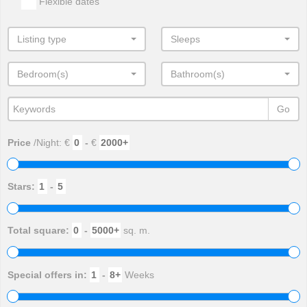
Flexible dates
Listing type
Sleeps
Bedroom(s)
Bathroom(s)
Go
Price
/Night: €
-
€
Stars:
-
Total square:
-
sq. m.
Special offers in:
-
Weeks