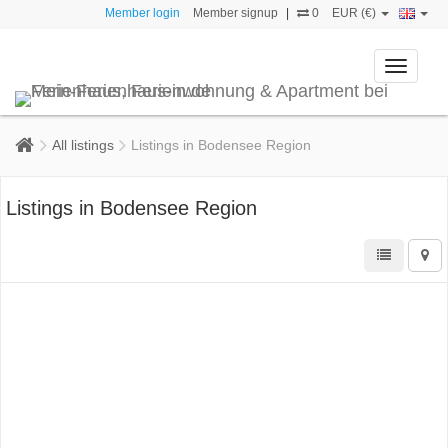
Member login
Member signup
|
0
EUR (€)
Toggle
navigati
All listings
Listings in Bodensee Region
Listings in Bodensee Region