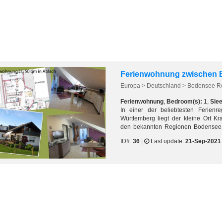
Ferienwohnung
,
Bedroom(s):
1,
Sle
In einer der beliebtesten Ferienr
Württemberg liegt der kleine Ort K
den bekannten Regionen Bodensee,
das ruhige Örtchen Krauchenwies-Abla
ID#:
36
|
Last update:
21-Sep-2021