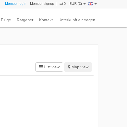
Member login
Member signup
|
0
EUR (€)
Flüge
Ratgeber
Kontakt
Unterkunft eintragen
List view
Map view