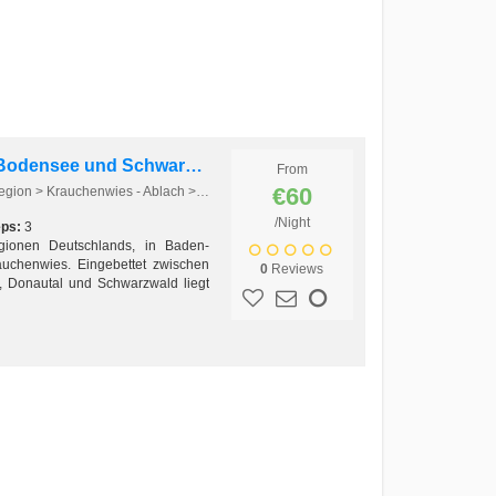
Ferienwohnung zwischen Bodensee und Schwarzwald
From
€60
Europa > Deutschland > Bodensee Region > Krauchenwies - Ablach > Krauchenwies - Ablach
/Night
eps:
3
egionen Deutschlands, in Baden-
rauchenwies. Eingebettet zwischen
0
Reviews
 Donautal und Schwarzwald liegt
ch, das sich...