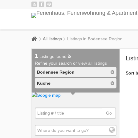
All listings
Listings in Bodensee Region
1
Listings found
List
Refine your search or
view all listings
Bodensee Region
Sort b
Küche
Go