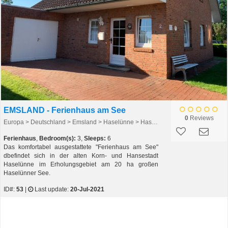
EMSLAND - Ferienhaus am See
0
Reviews
Europa > Deutschland > Emsland > Haselünne > Haselünne
Ferienhaus
,
Bedroom(s):
3,
Sleeps:
6
Das komfortabel ausgestattete "Ferienhaus am See"
dbefindet sich in der alten Korn- und Hansestadt
Haselünne im Erholungsgebiet am 20 ha großen
Haselünner See.
ID#:
53
|
Last update:
20-Jul-2021