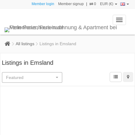
Member login
Member signup
|
0
EUR (€)
Toggle
navigati
All listings
Listings in Emsland
Listings in Emsland
Featured