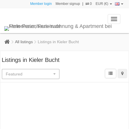
Member login
Member signup
|
0
EUR (€)
Toggle
navigati
All listings
Listings in Kieler Bucht
Listings in Kieler Bucht
Featured