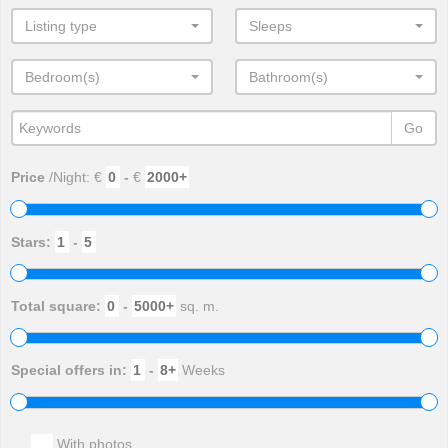
Listing type
Sleeps
Bedroom(s)
Bathroom(s)
Go
Price
/Night: €
-
€
Stars:
-
Total square:
-
sq. m.
Special offers in:
-
Weeks
With photos