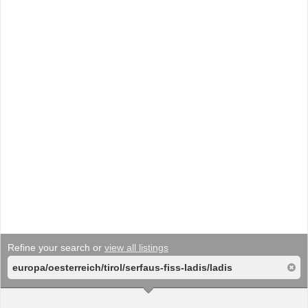
Refine your search or
view all listings
europa/oesterreich/tirol/serfaus-fiss-ladis/ladis