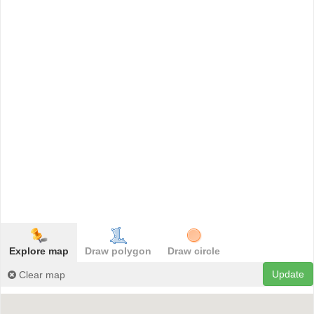
Explore map
Draw polygon
Draw circle
Update
Clear map