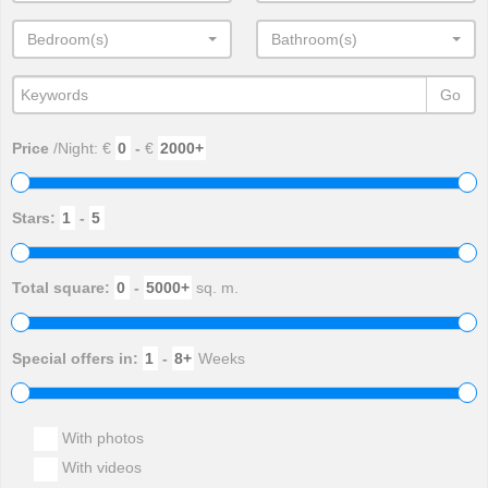
Bedroom(s)
Bathroom(s)
Go
Price
/Night: €
-
€
Stars:
-
Total square:
-
sq. m.
Special offers in:
-
Weeks
With photos
With videos