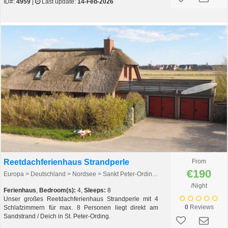
ID#:
4959
|
Last update:
14-Feb-2026
Reetdachferienhaus Strandperle
From
€190
Europa > Deutschland > Nordsee > Sankt Peter-Ording > St. Peter-Ording
/Night
Ferienhaus
,
Bedroom(s):
4,
Sleeps:
8
Unser großes Reetdachferienhaus Strandperle mit 4
0
Reviews
Schlafzimmern für max. 8 Personen liegt direkt am
Sandstrand / Deich in St. Peter-Ording.