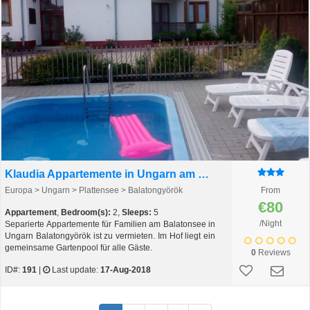
Klaudia Appartemente in Ungarn am Plattensee
Europa > Ungarn > Plattensee > Balatongyörök
From
€80
Appartement
,
Bedroom(s):
2,
Sleeps:
5
/Night
Separierte Appartemente für Familien am Balatonsee in
Ungarn Balatongyörök ist zu vermieten. Im Hof liegt ein
gemeinsame Gartenpool für alle Gäste.
0
Reviews
ID#:
191
|
Last update:
17-Aug-2018