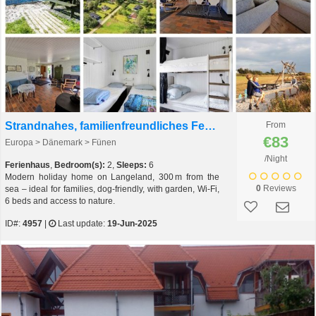
Strandnahes, familienfreundliches Ferienhaus auf Langeland, DK
From
€83
Europa > Dänemark > Fünen
/Night
Ferienhaus
,
Bedroom(s):
2,
Sleeps:
6
Modern holiday home on Langeland, 300 m from the
0
Reviews
sea – ideal for families, dog-friendly, with garden, Wi-Fi,
6 beds and access to nature.
ID#:
4957
|
Last update:
19-Jun-2025