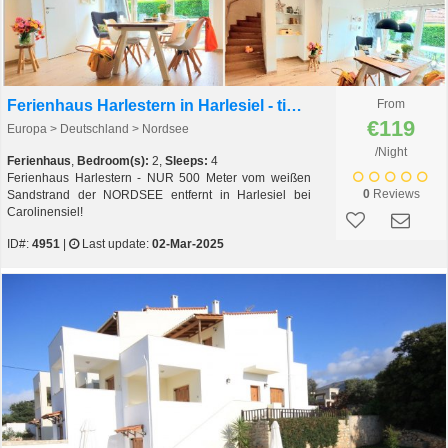
Ferienhaus Harlestern in Harlesiel - tierfreies Nichtraucherferienhaus
From
€119
Europa > Deutschland > Nordsee
/Night
Ferienhaus
,
Bedroom(s):
2,
Sleeps:
4
Ferienhaus Harlestern - NUR 500 Meter vom weißen
0
Reviews
Sandstrand der NORDSEE entfernt in Harlesiel bei
Carolinensiel!
ID#:
4951
|
Last update:
02-Mar-2025