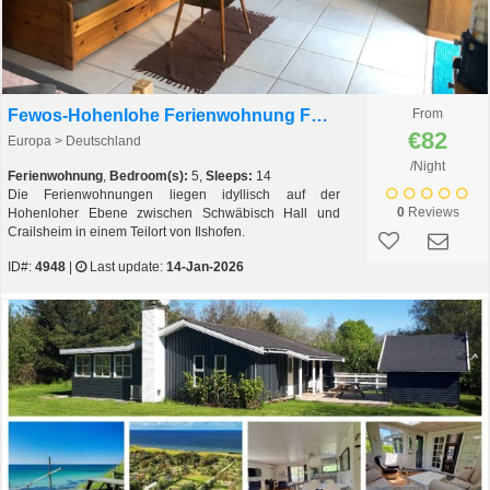
Fewos-Hohenlohe Ferienwohnung Ferienhaus
From
€82
Europa > Deutschland
/Night
Ferienwohnung
,
Bedroom(s):
5,
Sleeps:
14
Die Ferienwohnungen liegen idyllisch auf der
0
Reviews
Hohenloher Ebene zwischen Schwäbisch Hall und
Crailsheim in einem Teilort von Ilshofen.
ID#:
4948
|
Last update:
14-Jan-2026