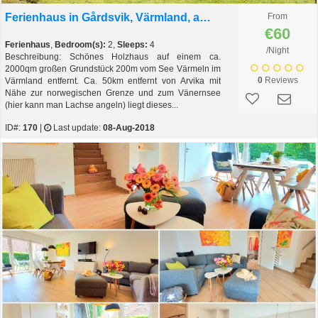
Ferienhaus in Gårdsvik, Värmland, am See Värmeln mit Boot
From
€60
Ferienhaus
,
Bedroom(s):
2,
Sleeps:
4
/Night
Beschreibung: Schönes Holzhaus auf einem ca.
2000qm großen Grundstück 200m vom See Värmeln im
0
Reviews
Värmland entfernt. Ca. 50km entfernt von Arvika mit
Nähe zur norwegischen Grenze und zum Vänernsee
(hier kann man Lachse angeln) liegt dieses...
ID#:
170
|
Last update:
08-Aug-2018