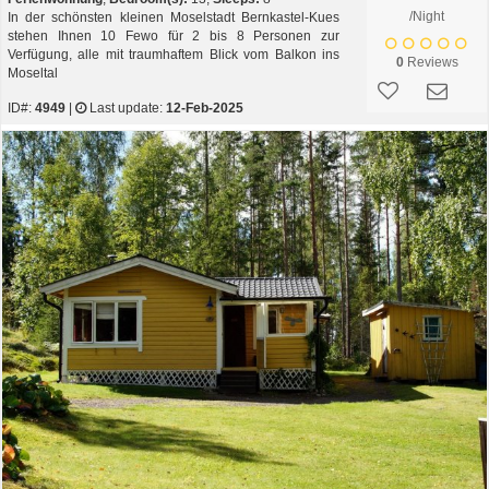
/Night
In der schönsten kleinen Moselstadt Bernkastel-Kues
stehen Ihnen 10 Fewo für 2 bis 8 Personen zur
Verfügung, alle mit traumhaftem Blick vom Balkon ins
0
Reviews
Moseltal
ID#:
4949
|
Last update:
12-Feb-2025