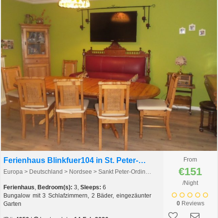
Ferienhaus Blinkfuer104 in St. Peter-Ording
From
€151
Europa > Deutschland > Nordsee > Sankt Peter-Ording > St. Peter-Ording
/Night
Ferienhaus
,
Bedroom(s):
3,
Sleeps:
6
Bungalow mit 3 Schlafzimmern, 2 Bäder, eingezäunter
0
Reviews
Garten