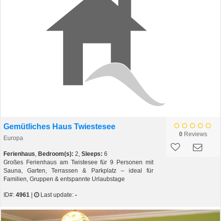
Gemütliches Haus Twiestesee
0
Reviews
Europa
Ferienhaus
,
Bedroom(s):
2,
Sleeps:
6
Großes Ferienhaus am Twistesee für 9 Personen mit
Sauna, Garten, Terrassen & Parkplatz – ideal für
Familien, Gruppen & entspannte Urlaubstage
ID#:
4961
|
Last update:
-