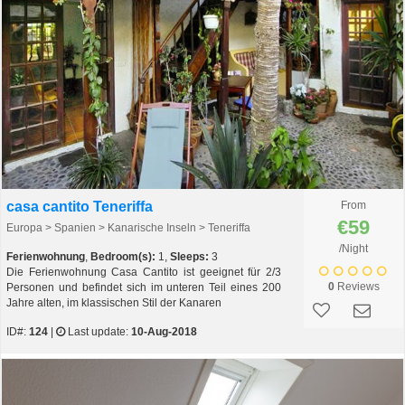
casa cantito Teneriffa
From
€59
Europa > Spanien > Kanarische Inseln > Teneriffa
/Night
Ferienwohnung
,
Bedroom(s):
1,
Sleeps:
3
Die Ferienwohnung Casa Cantito ist geeignet für 2/3
0
Reviews
Personen und befindet sich im unteren Teil eines 200
Jahre alten, im klassischen Stil der Kanaren
ID#:
124
|
Last update:
10-Aug-2018