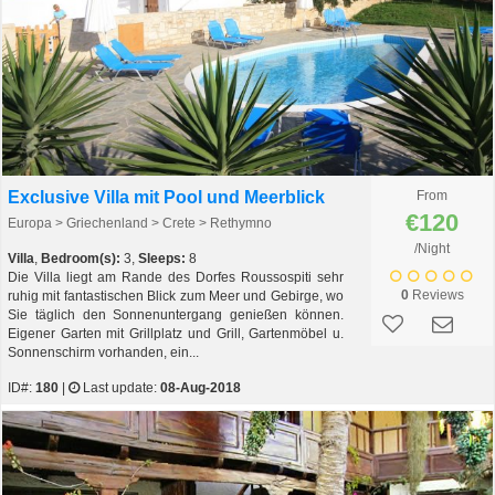
Exclusive Villa mit Pool und Meerblick
From
€120
Europa > Griechenland > Crete > Rethymno
/Night
Villa
,
Bedroom(s):
3,
Sleeps:
8
Die Villa liegt am Rande des Dorfes Roussospiti sehr
0
Reviews
ruhig mit fantastischen Blick zum Meer und Gebirge, wo
Sie täglich den Sonnenuntergang genießen können.
Eigener Garten mit Grillplatz und Grill, Gartenmöbel u.
Sonnenschirm vorhanden, ein...
ID#:
180
|
Last update:
08-Aug-2018