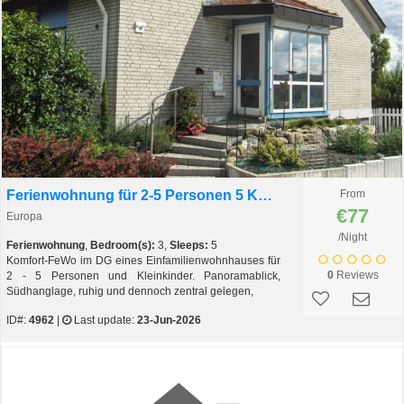
Ferienwohnung für 2-5 Personen 5 Km zu Bodensee
From
€77
Europa
/Night
Ferienwohnung
,
Bedroom(s):
3,
Sleeps:
5
Komfort-FeWo im DG eines Einfamilienwohnhauses für
0
Reviews
2 - 5 Personen und Kleinkinder. Panoramablick,
Südhanglage, ruhig und dennoch zentral gelegen,
ID#:
4962
|
Last update:
23-Jun-2026