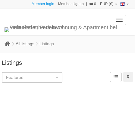
Member login
Member signup
|
0
EUR (€)
Toggle
navigati
All listings
Listings
Listings
Featured