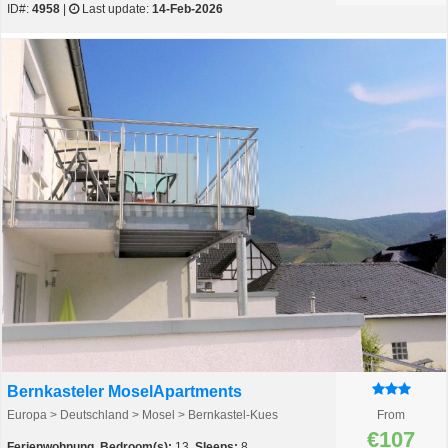
ID#:
4958
|
Last update:
14-Feb-2026
Bernkasteler MoselApartments
Europa > Deutschland > Mosel > Bernkastel-Kues
From
€107
Ferienwohnung
,
Bedroom(s):
13,
Sleeps:
8