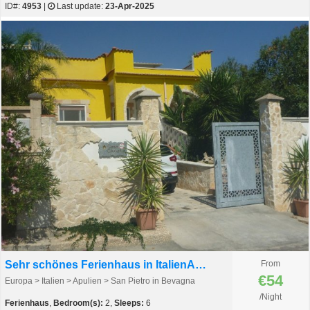
ID#:
4953
|
Last update:
23-Apr-2025
Sehr schönes Ferienhaus in ItalienApulien 400m v.Meer
From
€54
Europa > Italien > Apulien > San Pietro in Bevagna
/Night
Ferienhaus
,
Bedroom(s):
2,
Sleeps:
6