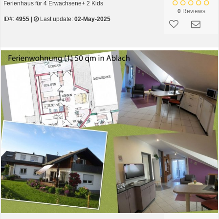
Ferienhaus für 4 Erwachsene+ 2 Kids
0
Reviews
ID#:
4955
|
Last update:
02-May-2025