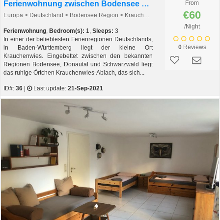
Ferienwohnung zwischen Bodensee und Schwarzwald
From
€60
Europa > Deutschland > Bodensee Region > Krauchenwies - Ablach > Krauchenwies - Ablach
/Night
Ferienwohnung
,
Bedroom(s):
1,
Sleeps:
3
In einer der beliebtesten Ferienregionen Deutschlands,
0
Reviews
in Baden-Württemberg liegt der kleine Ort
Krauchenwies. Eingebettet zwischen den bekannten
Regionen Bodensee, Donautal und Schwarzwald liegt
das ruhige Örtchen Krauchenwies-Ablach, das sich...
ID#:
36
|
Last update:
21-Sep-2021