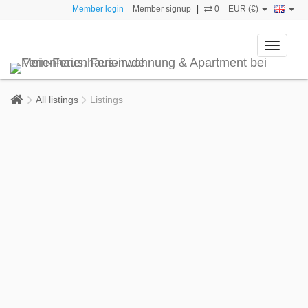
Member login
Member signup
|
0
EUR (€)
Toggle
navigati
All listings
Listings