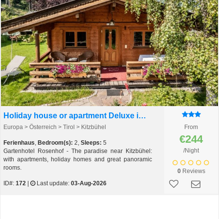
Holiday house or apartment Deluxe in Gartenhotel Rosenhof
Europa > Österreich > Tirol > Kitzbühel
From
€244
Ferienhaus
,
Bedroom(s):
2,
Sleeps:
5
/Night
Gartenhotel Rosenhof - The paradise near Kitzbühel:
with apartments, holiday homes and great panoramic
rooms.
0
Reviews
ID#:
172
|
Last update:
03-Aug-2026