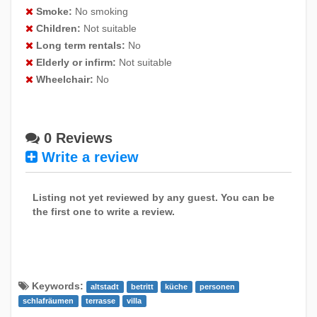
1
2
3
4
5
6
7
Smoke:
No smoking
Children:
Not suitable
8
9
10
11
12
13
14
Long term rentals:
No
15
16
17
18
19
20
21
Elderly or infirm:
Not suitable
22
23
24
25
26
27
28
Wheelchair:
No
29
30
0 Reviews
December 2026
Write a review
Su
Mo
Tu
We
Th
Fr
Sa
1
2
3
4
5
Listing not yet reviewed by any guest. You can be
6
7
8
9
10
11
12
the first one to write a review.
13
14
15
16
17
18
19
20
21
22
23
24
25
26
27
28
29
30
31
Keywords:
altstadt
betritt
küche
personen
schlafräumen
terrasse
villa