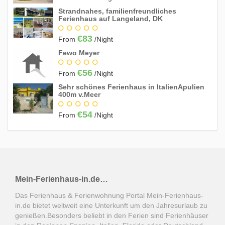
1
2
3
4
5
Strandnahes, familienfreundliches
6
7
8
9
10
11
12
Ferienhaus auf Langeland, DK
13
14
15
16
17
18
19
€83
From
/Night
20
21
22
23
24
25
26
Fewo Meyer
27
28
29
30
€56
From
/Night
Sehr schönes Ferienhaus in ItalienApulien
400m v.Meer
July 2027
€54
Su
Mo
Tu
We
Th
Fr
Sa
From
/Night
1
2
3
4
5
6
7
8
9
10
11
12
13
14
15
16
17
18
19
20
21
22
23
24
Mein-Ferienhaus-in.de…
25
26
27
28
29
30
31
Das Ferienhaus & Ferienwohnung Portal Mein-Ferienhaus-
in.de bietet weltweit eine Unterkunft um den Jahresurlaub zu
genießen.Besonders beliebt in den Ferien sind Ferienhäuser