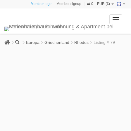
Member login
Member signup
|
0
EUR (€)
Toggle
navigati
Europa
Griechenland
Rhodes
Listing # 79