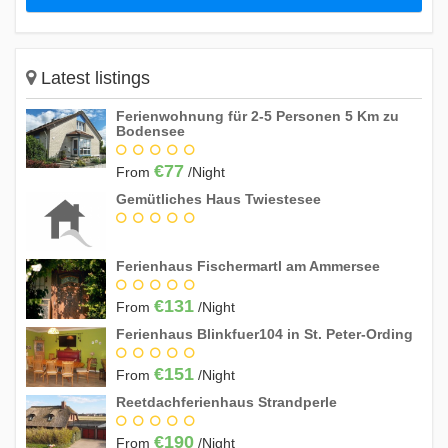
11
12
13
14
15
16
17
18
19
20
21
22
23
24
25
26
27
28
29
30
Latest listings
Ferienwohnung für 2-5 Personen 5 Km zu
Bodensee
May 2027
Su
Mo
Tu
We
Th
Fr
Sa
€77
From
/Night
1
Gemütliches Haus Twiestesee
2
3
4
5
6
7
8
9
10
11
12
13
14
15
Ferienhaus Fischermartl am Ammersee
16
17
18
19
20
21
22
€131
From
/Night
23
24
25
26
27
28
29
Ferienhaus Blinkfuer104 in St. Peter-Ording
30
31
€151
From
/Night
June 2027
Reetdachferienhaus Strandperle
Su
Mo
Tu
We
Th
Fr
Sa
€190
From
/Night