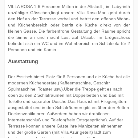
VILLA ROSA 1-6 Personen Mitten in der Altstadt , im Labyrinth
unzähliger Gässchen,liegt unsere Villa Rosa.Man geht durch
den Hof an der Terrasse vorbei und betritt den offenen Wohn-
und Küchenbereich oder betritt die Küche direkt von der
kleinen Gasse. Die farbenfrohe Gestaltung der Räume spricht
die Sinne an und macht Lust auf Urlaub. Im Erdgeschoss
befindet sich ein WC und im Wohnbereich ein Schlafsofa für 2
Personen und ein Kamin.
Ausstattung
Der Esstisch bietet Platz für 6 Personen und die Küche hat alle
modernen Küchengeräte.(Kaffeemaschine, Geschirr
Spülmaschine, Toaster usw).Über die Treppe geht es nach
oben zu den 2 Schlafräumen mit Doppelbetten und Bad mit
Toilette und separater Dusche.Das Haus ist mit Fliegengittern
ausgestattet und in den Schlafräumen gibt es über den Betten
Deckenventilatoren.Außerdem haben wir drahtlosen
Internetanschluß und Telefon(freie Ortsgespräche). Auf der
Terrasse können unsere Gäste ihre Mahlzeiten einnehmen
und der große Garten (mit Villa Azur geteilt) lädt zum