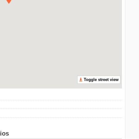
Toggle street view
cios