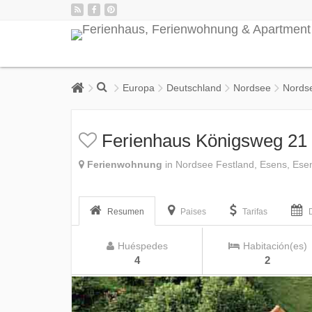
Europa
Deutschland
Nordsee
Nords
Ferienhaus Königsweg 21
Ferienwohnung
in Nordsee Festland, Esens, Ese
Resumen
Paises
Tarifas
Huéspedes
Habitación(es)
4
2