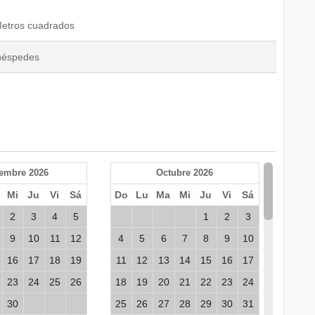
Metros cuadrados
Huéspedes
iembre 2026
Octubre 2026
Mi
Ju
Vi
Sá
Do
Lu
Ma
Mi
Ju
Vi
Sá
2
3
4
5
1
2
3
9
10
11
12
4
5
6
7
8
9
10
16
17
18
19
11
12
13
14
15
16
17
23
24
25
26
18
19
20
21
22
23
24
30
25
26
27
28
29
30
31