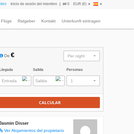
mbro
Inicio de sesión del miembro
|
0
EUR (€)
Flüge
Ratgeber
Kontakt
Unterkunft eintragen
€
De
Per night
Llegada
Salida
Personas
1
CALCULAR
Jasmin Disser
Ver Alojamientos del propietario