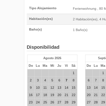
Tipo Alojamiento
Ferienwohnung , 80 
Habitación(es)
2 Habitación(es), 4 
Baño(s)
1 Baño(s)
Disponibilidad
Agosto 2026
Sept
Do
Lu
Ma
Mi
Ju
Vi
Sá
Do
Lu
Ma
1
1
2
3
4
5
6
7
8
6
7
8
9
10
11
12
13
14
15
13
14
15
16
17
18
19
20
21
22
20
21
22
23
24
25
26
27
28
29
27
28
29