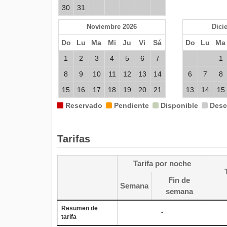
30
31
Noviembre 2026
Dici
Do
Lu
Ma
Mi
Ju
Vi
Sá
Do
Lu
Ma
1
2
3
4
5
6
7
1
8
9
10
11
12
13
14
6
7
8
15
16
17
18
19
20
21
13
14
15
22
Reservado
23
24
25
Pendiente
26
27
28
Disponible
20
21
Desc
22
29
30
27
28
29
Tarifas
Febrero 2027
Ma
Tarifa por noche
Do
Lu
Ma
Mi
Ju
Vi
Sá
Do
Lu
Ma
-
Fin de
Semana
1
2
3
4
5
6
1
2
semana
7
8
9
10
11
12
13
7
8
9
Resumen de
-
tarifa
14
15
16
17
18
19
20
14
15
16