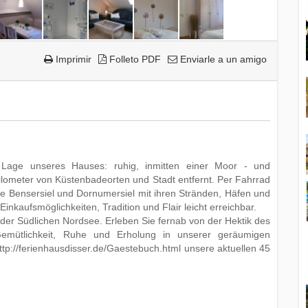
Imprimir
Folleto PDF
Enviarle a un amigo
Lage unseres Hauses: ruhig, inmitten einer Moor - und
lometer von Küstenbadeorten und Stadt entfernt. Per Fahrrad
te Bensersiel und Dornumersiel mit ihren Stränden, Häfen und
inkaufsmöglichkeiten, Tradition und Flair leicht erreichbar.
er Südlichen Nordsee. Erleben Sie fernab von der Hektik des
 Gemütlichkeit, Ruhe und Erholung in unserer geräumigen
p://ferienhausdisser.de/Gaestebuch.html unsere aktuellen 45