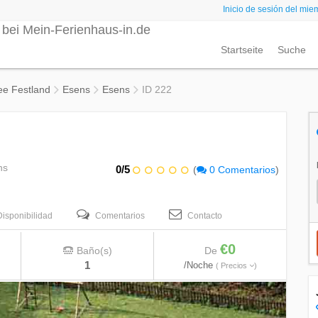
Inicio de sesión del mie
Startseite
Suche
ee Festland
Esens
Esens
ID 222
ns
0/5
(
0 Comentarios
)
Disponibilidad
Comentarios
Contacto
€0
Baño(s)
De
1
/Noche
( Precios
)