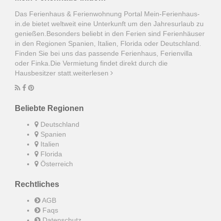
2
3
4
5
6
7
8
Das Ferienhaus & Ferienwohnung Portal Mein-Ferienhaus-
in.de bietet weltweit eine Unterkunft um den Jahresurlaub zu
9
10
11
12
13
14
15
genießen.Besonders beliebt in den Ferien sind Ferienhäuser
in den Regionen Spanien, Italien, Florida oder Deutschland.
16
17
18
19
20
21
22
Finden Sie bei uns das passende Ferienhaus, Ferienvilla
23
24
25
26
27
28
29
oder Finka.Die Vermietung findet direkt durch die
Hausbesitzer statt.
weiterlesen
30
31
Febrero 2028
Beliebte Regionen
Do
Lu
Ma
Mi
Ju
Vi
Sá
1
2
3
4
5
Deutschland
Spanien
6
7
8
9
10
11
12
Italien
Florida
13
14
15
16
17
18
19
Österreich
20
21
22
23
24
25
26
Rechtliches
27
28
29
AGB
Faqs
Marzo 2028
Datenschutz