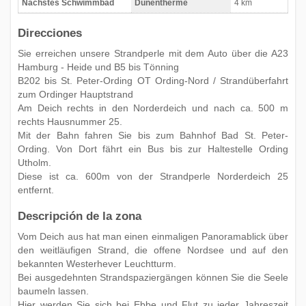
Nächstes Schwimmbad
Dünentherme
4 km
Direcciones
Sie erreichen unsere Strandperle mit dem Auto über die A23
Hamburg - Heide und B5 bis Tönning
B202 bis St. Peter-Ording OT Ording-Nord / Strandüberfahrt
zum Ordinger Hauptstrand
Am Deich rechts in den Norderdeich und nach ca. 500 m
rechts Hausnummer 25.
Mit der Bahn fahren Sie bis zum Bahnhof Bad St. Peter-
Ording. Von Dort fährt ein Bus bis zur Haltestelle Ording
Utholm.
Diese ist ca. 600m von der Strandperle Norderdeich 25
entfernt.
Descripción de la zona
Vom Deich aus hat man einen einmaligen Panoramablick über
den weitläufigen Strand, die offene Nordsee und auf den
bekannten Westerhever Leuchtturm.
Bei ausgedehnten Strandspaziergängen können Sie die Seele
baumeln lassen.
Hier werden Sie sich bei Ebbe und Flut zu jeder Jahreszeit