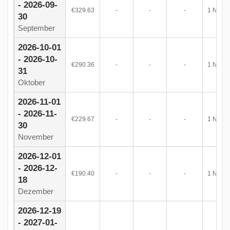
- 2026-09-
1
2
3
4
5
6
7
€329.63
-
-
-
1 Noch
30
8
9
10
11
12
13
14
September
15
16
17
18
19
20
21
2026-10-01
22
23
24
25
26
27
28
- 2026-10-
€290.36
-
-
-
1 Noch
29
30
31
Oktober
2026-11-01
Diciembre 2026
- 2026-11-
€229.67
-
-
-
1 Noch
Do
Lu
Ma
Mi
Ju
Vi
Sá
30
1
2
3
4
5
November
6
7
8
9
10
11
12
2026-12-01
- 2026-12-
13
14
15
16
17
18
19
€190.40
-
-
-
1 Noch
18
20
21
22
23
24
25
26
Dezember
27
28
29
30
31
2026-12-19
- 2027-01-