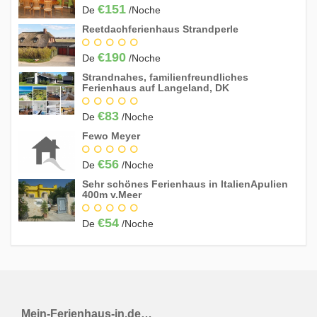
€151
De
/Noche
21
22
23
24
25
26
27
Reetdachferienhaus Strandperle
28
29
30
€190
De
/Noche
Strandnahes, familienfreundliches
Ferienhaus auf Langeland, DK
Diciembre 2027
Do
Lu
Ma
Mi
Ju
Vi
Sá
€83
De
/Noche
1
2
3
4
Fewo Meyer
5
6
7
8
9
10
11
€56
De
/Noche
12
13
14
15
16
17
18
Sehr schönes Ferienhaus in ItalienApulien
400m v.Meer
19
20
21
22
23
24
25
26
27
28
29
30
31
€54
De
/Noche
Enero 2028
Do
Lu
Ma
Mi
Ju
Vi
Sá
Mein-Ferienhaus-in.de…
1