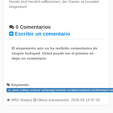
11
12
13
14
15
16
17
Hunde sind herzlich willkommen, der Garten ist komplett
eingezäunt
18
19
20
21
22
23
24
25
26
27
28
29
30
0 Comentarios
Escribir un comentario
Mayo 2027
Do
Lu
Ma
Mi
Ju
Vi
Sá
El alojamiento aún no ha recibido comentarios de
1
ningún huésped. Usted puede ser el primero en
2
3
4
5
6
7
8
dejar un comentario.
9
10
11
12
13
14
15
16
17
18
19
20
21
22
23
24
25
26
27
28
29
Keywords:
30
31
st. peter-ording nordsee schleswig-holstein norddeutschland nordfriesland e
Junio 2027
4852 Vista(s)
Última actualización: 2026-02-14 07:32
Do
Lu
Ma
Mi
Ju
Vi
Sá