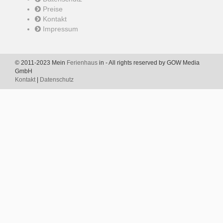
Preise
Do
Lu
Ma
Mi
Ju
Vi
Sá
Kontakt
1
2
3
4
Impressum
5
6
7
8
9
10
11
12
13
14
15
16
17
18
© 2011-2023 Mein
Ferienhaus
in - All rights reserved by GOW Media
GmbH
19
20
21
22
23
24
25
Kontakt
|
Datenschutz
26
27
28
29
30
31
Abril 2028
Do
Lu
Ma
Mi
Ju
Vi
Sá
1
2
3
4
5
6
7
8
9
10
11
12
13
14
15
16
17
18
19
20
21
22
23
24
25
26
27
28
29