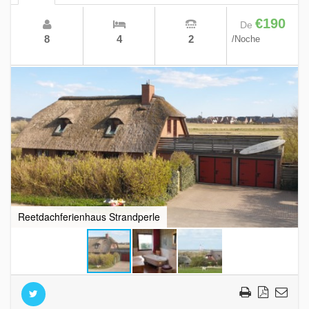
€190
De
8
4
2
/Noche
Reetdachferienhaus Strandperle