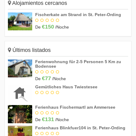
Alojamientos cercanos
Fischerkate am Strand in St. Peter-Ording
Octubre 2027
€150
De
/Noche
Do
Lu
Ma
Mi
Ju
Vi
Sá
1
2
3
4
5
6
7
8
9
Últimos listados
10
11
12
13
14
15
16
Ferienwohnung für 2-5 Personen 5 Km zu
Bodensee
17
18
19
20
21
22
23
24
25
26
27
28
29
30
€77
De
/Noche
31
Gemütliches Haus Twiestesee
Noviembre 2027
Do
Lu
Ma
Mi
Ju
Vi
Sá
Ferienhaus Fischermartl am Ammersee
1
2
3
4
5
6
€131
De
/Noche
7
8
9
10
11
12
13
Ferienhaus Blinkfuer104 in St. Peter-Ording
14
15
16
17
18
19
20