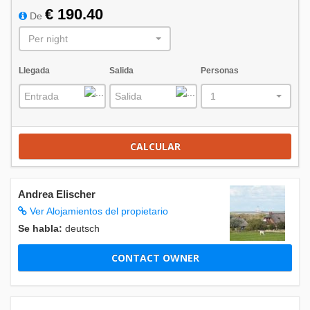
Agosto 2027
€ 190.40
De
Do
Lu
Ma
Mi
Ju
Vi
Sá
Per night
1
2
3
4
5
6
7
8
9
10
11
12
13
14
Llegada
Salida
Personas
15
16
17
18
19
20
21
1
22
23
24
25
26
27
28
29
30
31
CALCULAR
Septiembre 2027
Andrea Elischer
Do
Lu
Ma
Mi
Ju
Vi
Sá
Ver Alojamientos del propietario
1
2
3
4
Se habla:
deutsch
5
6
7
8
9
10
11
CONTACT OWNER
12
13
14
15
16
17
18
19
20
21
22
23
24
25
26
27
28
29
30