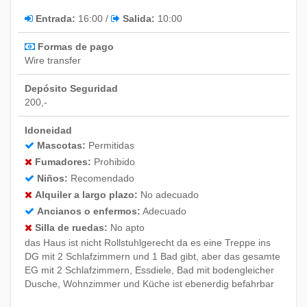
28
Entrada:
16:00 /
Salida:
10:00
Formas de pago
Marzo 2027
Wire transfer
Do
Lu
Ma
Mi
Ju
Vi
Sá
Depósito Seguridad
1
2
3
4
5
6
200,-
7
8
9
10
11
12
13
Idoneidad
14
15
16
17
18
19
20
Mascotas:
Permitidas
21
22
23
24
25
26
27
Fumadores:
Prohibido
28
29
30
31
Niños:
Recomendado
Alquiler a largo plazo:
No adecuado
Ancianos o enfermos:
Adecuado
Abril 2027
Silla de ruedas:
No apto
das Haus ist nicht Rollstuhlgerecht da es eine Treppe ins
Do
Lu
Ma
Mi
Ju
Vi
Sá
DG mit 2 Schlafzimmern und 1 Bad gibt, aber das gesamte
1
2
3
EG mit 2 Schlafzimmern, Essdiele, Bad mit bodengleicher
Dusche, Wohnzimmer und Küche ist ebenerdig befahrbar
4
5
6
7
8
9
10