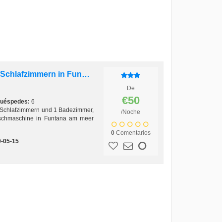
Moderne, neue FeWo mit 2 Schlafzimmern in Funtana am Meer
De
€50
uéspedes:
6
 Schlafzimmern und 1 Badezimmer,
/Noche
aschmaschine in Funtana am meer
0
Comentarios
-05-15