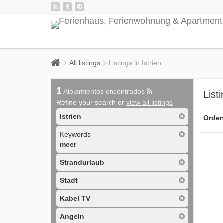
All listings
Listings in Istrien
1
Alojamientos encontrados
Listi
Refine your search or
view all listings
Istrien
Orden
Keywords
meer
Strandurlaub
Stadt
Kabel TV
Angeln