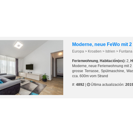
Europa > Kroatien > Istrien > Funtana
Ferienwohnung
,
Habitación(es):
2,
H
Moderne, neue Ferienwohnung mit 2
grosse Terrasse, Spülmaschine, W
cca. 600m vom Strand
#:
4892
|
Última actualización:
2019