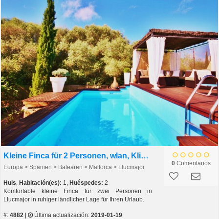
Kleine Finca für 2 Personen, wlan, Klima, pool
0
Comentarios
Europa > Spanien > Balearen > Mallorca > Llucmajor
Huis
,
Habitación(es):
1,
Huéspedes:
2
Komfortable kleine Finca für zwei Personen in
Llucmajor in ruhiger ländlicher Lage für Ihren Urlaub.
#:
4882
|
Última actualización:
2019-01-19