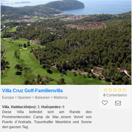
Villa Cruz Golf-Familienvilla
0
Comentarios
Europa > Spanien > Balearen > Mallorca
Villa
,
Habitación(es):
3,
Huéspedes:
6
Diese Villa befindet sich am Rande des
Prominentenortes Camp de Mar...einem Vorort von
Puerto d´Andraitx. Traumhafter Meerblick und Sonne
den ganzen Tag.