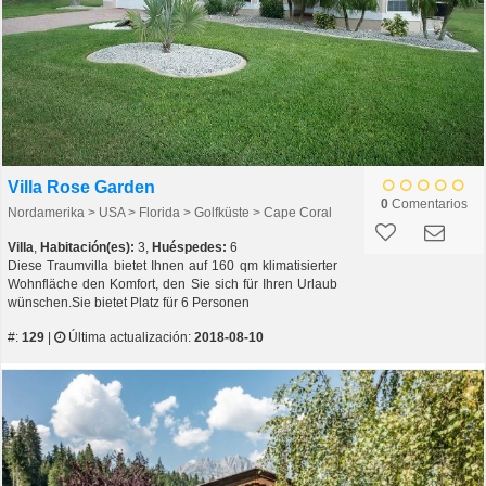
Villa Rose Garden
0
Comentarios
Nordamerika > USA > Florida > Golfküste > Cape Coral
Villa
,
Habitación(es):
3,
Huéspedes:
6
Diese Traumvilla bietet Ihnen auf 160 qm klimatisierter
Wohnfläche den Komfort, den Sie sich für Ihren Urlaub
wünschen.Sie bietet Platz für 6 Personen
#:
129
|
Última actualización:
2018-08-10