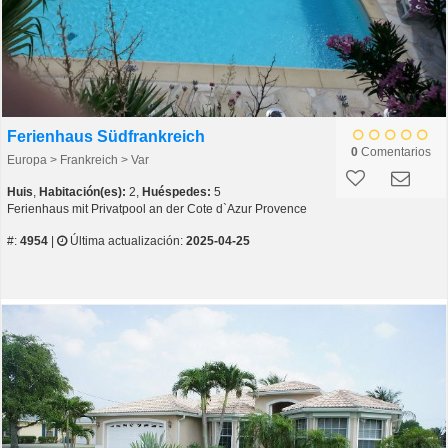
Ferienhaus Südfrankreich
0
Comentarios
Europa > Frankreich > Var
Huis
,
Habitación(es):
2,
Huéspedes:
5
Ferienhaus mit Privatpool an der Cote d`Azur Provence
#:
4954
|
Última actualización:
2025-04-25