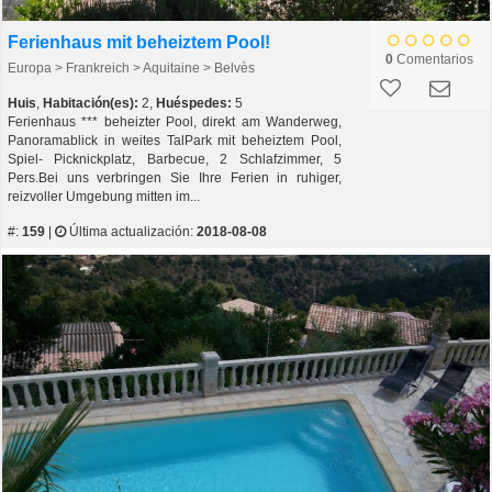
Ferienhaus mit beheiztem Pool!
0
Comentarios
Europa > Frankreich > Aquitaine > Belvès
Huis
,
Habitación(es):
2,
Huéspedes:
5
Ferienhaus *** beheizter Pool, direkt am Wanderweg,
Panoramablick in weites TalPark mit beheiztem Pool,
Spiel- Picknickplatz, Barbecue, 2 Schlafzimmer, 5
Pers.Bei uns verbringen Sie Ihre Ferien in ruhiger,
reizvoller Umgebung mitten im...
#:
159
|
Última actualización:
2018-08-08