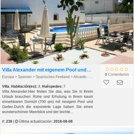
Villa Alexander mit eigenem Pool und Klimaanlage
0
Comentarios
Europa > Spanien > Spanisches Festland > Alicante - Costa Blanca > San Miguel de Salinas
Villa
,
Habitación(es):
3,
Huéspedes:
7
Villa Alexander:Hier finden Sie das, was Sie in Ihrem
Urlaub brauchen: Ruhe und Erholung in Ihrem kaum
einsehbaren Domizil (700 qm) mit riesigem Pool und
Garten.Durch die exponierte Lage haben Sie einen
wunderschönen Meerblick und der leichte...
#:
238
|
Última actualización:
2018-08-08