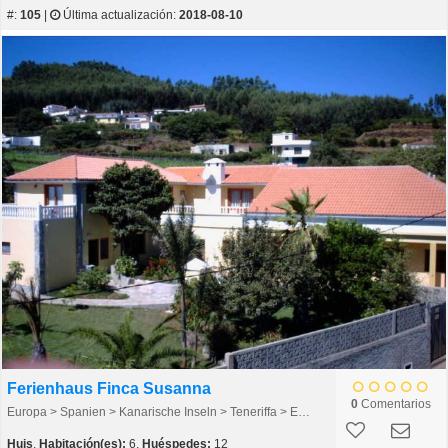
#:
105
|
Última actualización:
2018-08-10
Ferienhaus Finca Susanna
0
Comentarios
Europa > Spanien > Kanarische Inseln > Teneriffa > El Rosario
Huis
,
Habitación(es):
6,
Huéspedes:
12