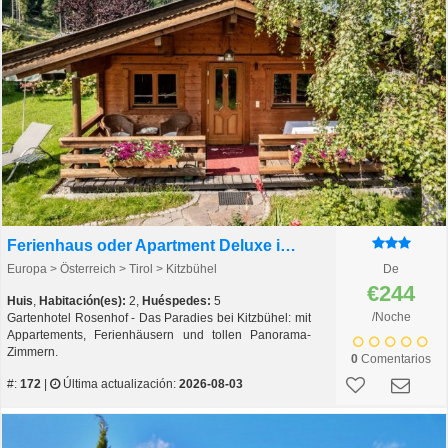
Ferienhaus oder Apartment Deluxe im Gartenhotel Rosenhof
Europa > Österreich > Tirol > Kitzbühel
De
€244
Huis
,
Habitación(es):
2,
Huéspedes:
5
/Noche
Gartenhotel Rosenhof - Das Paradies bei Kitzbühel: mit
Appartements, Ferienhäusern und tollen Panorama-
Zimmern.
0
Comentarios
#:
172
|
Última actualización:
2026-08-03