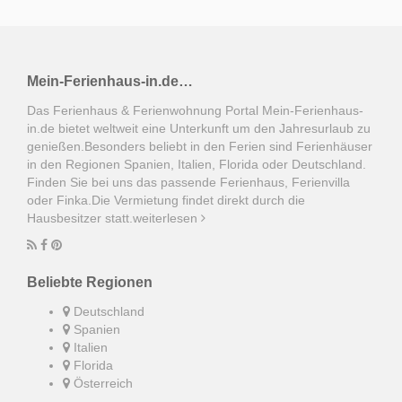
4
5
6
7
8
9
10
11
12
13
14
15
16
17
18
19
20
21
22
23
24
Mein-Ferienhaus-in.de…
25
26
27
28
29
30
31
Das Ferienhaus & Ferienwohnung Portal Mein-Ferienhaus-
in.de bietet weltweit eine Unterkunft um den Jahresurlaub zu
genießen.Besonders beliebt in den Ferien sind Ferienhäuser
August 2027
in den Regionen Spanien, Italien, Florida oder Deutschland.
Finden Sie bei uns das passende Ferienhaus, Ferienvilla
So
Mo
Di
Mi
Do
Fr
Sa
oder Finka.Die Vermietung findet direkt durch die
Hausbesitzer statt.
weiterlesen
1
2
3
4
5
6
7
8
9
10
11
12
13
14
15
16
17
18
19
20
21
Beliebte Regionen
22
23
24
25
26
27
28
Deutschland
Spanien
29
30
31
Italien
Florida
Österreich
September 2027