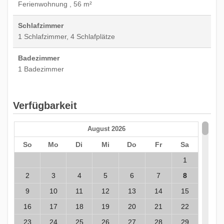
Ferienwohnung , 56 m²
Schlafzimmer
1 Schlafzimmer, 4 Schlafplätze
Badezimmer
1 Badezimmer
Verfügbarkeit
August 2026
So
Mo
Di
Mi
Do
Fr
Sa
1
2
3
4
5
6
7
8
9
10
11
12
13
14
15
16
17
18
19
20
21
22
23
24
25
26
27
28
29