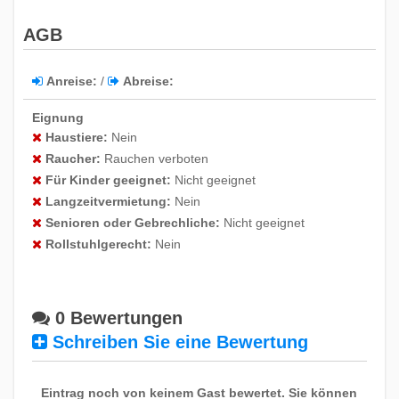
18
19
20
21
22
23
24
AGB
25
26
27
28
29
30
31
Anreise:
/
Abreise:
November 2026
Eignung
Haustiere:
Nein
So
Mo
Di
Mi
Do
Fr
Sa
Raucher:
Rauchen verboten
1
2
3
4
5
6
7
Für Kinder geeignet:
Nicht geeignet
8
9
10
11
12
13
14
Langzeitvermietung:
Nein
Senioren oder Gebrechliche:
Nicht geeignet
15
16
17
18
19
20
21
Rollstuhlgerecht:
Nein
22
23
24
25
26
27
28
29
30
0 Bewertungen
Schreiben Sie eine Bewertung
Dezember 2026
So
Mo
Di
Mi
Do
Fr
Sa
Eintrag noch von keinem Gast bewertet. Sie können
1
2
3
4
5