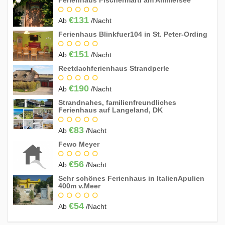
Ferienhaus Fischermartl am Ammersee
16
17
18
19
20
21
22
€131
Ab
/Nacht
23
24
25
26
27
28
29
Ferienhaus Blinkfuer104 in St. Peter-Ording
30
31
€151
Ab
/Nacht
Juni 2027
Reetdachferienhaus Strandperle
So
Mo
Di
Mi
Do
Fr
Sa
€190
Ab
/Nacht
1
2
3
4
5
Strandnahes, familienfreundliches
6
7
8
9
10
11
12
Ferienhaus auf Langeland, DK
13
14
15
16
17
18
19
€83
Ab
/Nacht
20
21
22
23
24
25
26
Fewo Meyer
27
28
29
30
€56
Ab
/Nacht
Sehr schönes Ferienhaus in ItalienApulien
400m v.Meer
Juli 2027
So
Mo
Di
Mi
Do
Fr
Sa
€54
Ab
/Nacht
1
2
3