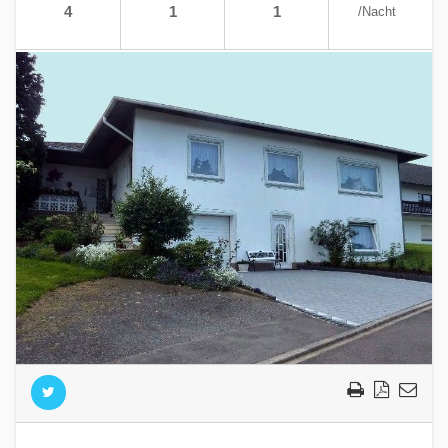
4
1
1
/Nacht