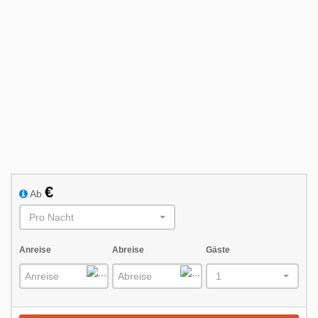
So
Mo
Di
Mi
Do
Fr
Sa
1
2
3
4
5
6
7
8
9
10
11
12
13
14
15
16
17
18
19
20
21
22
23
24
25
26
27
28
März 2027
€
Ab
So
Mo
Di
Mi
Do
Fr
Sa
Pro Nacht
1
2
3
4
5
6
7
8
9
10
11
12
13
Anreise
Abreise
Gäste
14
15
16
17
18
19
20
1
21
22
23
24
25
26
27
28
29
30
31