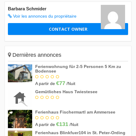
Barbara Schmider
Avril 2027
Voir les annonces du propriétaire
Dim
Lun
Mar
Mer
Jeu
Ven
Sam
CONTACT OWNER
1
2
3
4
5
6
7
8
9
10
11
12
13
14
15
16
17
Dernières annonces
18
19
20
21
22
23
24
Ferienwohnung für 2-5 Personen 5 Km zu
25
26
27
28
29
30
Bodensee
€77
A partir de
/Nuit
Mai 2027
Gemütliches Haus Twiestesee
Dim
Lun
Mar
Mer
Jeu
Ven
Sam
1
Ferienhaus Fischermartl am Ammersee
2
3
4
5
6
7
8
€131
A partir de
/Nuit
9
10
11
12
13
14
15
Ferienhaus Blinkfuer104 in St. Peter-Ording