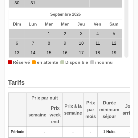
30
31
Septembre 2026
Dim
Lun
Mar
Mer
Jeu
Ven
Sam
1
2
3
4
5
6
7
8
9
10
11
12
13
14
15
16
17
18
19
Réservé
20
21
en attente
22
23
Disponible
24
inconnu
25
26
27
28
29
30
Tarifs
Octobre 2026
Prix par nuit
Dim
Lun
Mar
Mer
Jeu
Prix
Ven
Durée
Sam
Prix à la
Jour
Prix
-
par
minimum
1
2
3
semaine
arrivée
semaine
week
mois
séjour
end
4
5
6
7
8
9
10
11
12
13
14
15
16
17
Période
-
-
-
1 Nuits
-