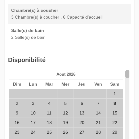
Chambre(s) à coucher
3 Chambre(s) à coucher , 6 Capacité d’accueil
Salle(s) de bain
2 Salle(s) de bain
Disponibilité
Aout 2026
Dim
Lun
Mar
Mer
Jeu
Ven
Sam
1
2
3
4
5
6
7
8
9
10
11
12
13
14
15
16
17
18
19
20
21
22
23
24
25
26
27
28
29