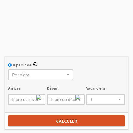
Dim
Lun
Mar
Mer
Jeu
Ven
Sam
1
2
3
4
5
6
7
8
9
10
11
12
13
14
15
16
17
18
19
20
21
22
23
24
25
26
27
28
€
A partir de
Mars 2027
Per night
Dim
Lun
Mar
Mer
Jeu
Ven
Sam
1
2
3
4
5
6
Arrivée
Départ
Vacanciers
7
8
9
10
11
12
13
1
14
15
16
17
18
19
20
21
22
23
24
25
26
27
CALCULER
28
29
30
31