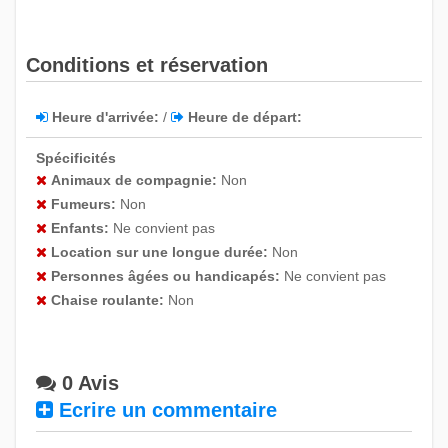
18
19
20
21
22
23
24
25
26
27
28
29
30
31
Conditions et réservation
Novembre 2026
Heure d'arrivée:
/
Heure de départ:
Dim
Lun
Mar
Mer
Jeu
Ven
Sam
Spécificités
1
2
3
4
5
6
7
Animaux de compagnie:
Non
8
9
10
11
12
13
14
Fumeurs:
Non
Enfants:
Ne convient pas
15
16
17
18
19
20
21
Location sur une longue durée:
Non
22
23
24
25
26
27
28
Personnes âgées ou handicapés:
Ne convient pas
29
30
Chaise roulante:
Non
Décembre 2026
0 Avis
Dim
Lun
Mar
Mer
Jeu
Ven
Sam
Ecrire un commentaire
1
2
3
4
5