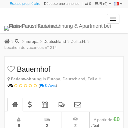
Espace propriétaire
Déposez une annonce
|
0
EUR (€)
Toggle
navigati
Europa
Deutschland
Zell a.H.
Location de vacances n° 214
Bauernhof
Ferienwohnung
in Europa, Deutschland, Zell a.H.
0/5
(
0 Avis
)
€0
A partir de
6
3
2
/Nuit