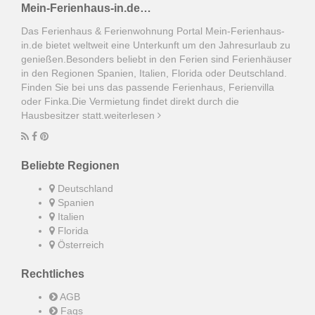
4
5
6
7
8
9
10
Mein-Ferienhaus-in.de…
11
12
13
14
15
16
17
Das Ferienhaus & Ferienwohnung Portal Mein-Ferienhaus-
18
19
20
21
22
23
24
in.de bietet weltweit eine Unterkunft um den Jahresurlaub zu
genießen.Besonders beliebt in den Ferien sind Ferienhäuser
25
26
27
28
29
30
31
in den Regionen Spanien, Italien, Florida oder Deutschland.
Finden Sie bei uns das passende Ferienhaus, Ferienvilla
oder Finka.Die Vermietung findet direkt durch die
Aout 2027
Hausbesitzer statt.
weiterlesen
Dim
Lun
Mar
Mer
Jeu
Ven
Sam
1
2
3
4
5
6
7
Beliebte Regionen
8
9
10
11
12
13
14
Deutschland
15
16
17
18
19
20
21
Spanien
Italien
22
23
24
25
26
27
28
Florida
Österreich
29
30
31
Rechtliches
Septembre 2027
AGB
Faqs