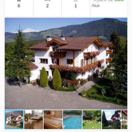
6
2
1
/Nuit