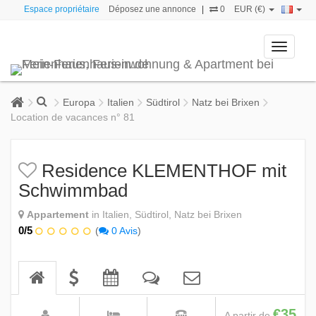
Espace propriétaire
Déposez une annonce
|
0
EUR (€)
Toggle
navigati
Europa
Italien
Südtirol
Natz bei Brixen
Location de vacances n° 81
Residence KLEMENTHOF mit
Schwimmbad
Appartement
in Italien, Südtirol, Natz bei Brixen
0/5
(
0 Avis
)
€35
A partir de