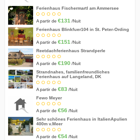
Ferienhaus Fischermartl am Ammersee
€131
A partir de
/Nuit
Ferienhaus Blinkfuer104 in St. Peter-Ording
€151
A partir de
/Nuit
Reetdachferienhaus Strandperle
€190
A partir de
/Nuit
Strandnahes, familienfreundliches
Ferienhaus auf Langeland, DK
€83
A partir de
/Nuit
Fewo Meyer
€56
A partir de
/Nuit
Sehr schönes Ferienhaus in ItalienApulien
400m v.Meer
€54
A partir de
/Nuit