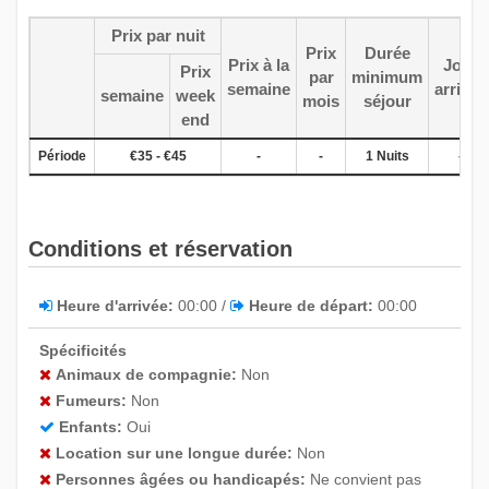
Prix par nuit
Prix
Durée
Prix à la
Jour
Prix
-
par
minimum
semaine
arrivée
semaine
week
mois
séjour
end
Période
€35 - €45
-
-
1 Nuits
-
Conditions et réservation
Heure d'arrivée:
00:00 /
Heure de départ:
00:00
Spécificités
Animaux de compagnie:
Non
Fumeurs:
Non
Enfants:
Oui
Location sur une longue durée:
Non
Personnes âgées ou handicapés:
Ne convient pas