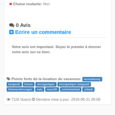
Chaise roulante:
Non
0 Avis
Ecrire un commentaire
Votre avis est important. Soyez le premier à donner
votre avis sur ce bien.
Points forts de la location de vacances:
ausstattung
bergwelt
brixen
einzigartigen
einzigartigen bergwelt
ferienwohnungen
natz
neustift
schwimmbad
urlaub
7116 Vue(s)
Dernière mise à jour: 2018-08-21 09:58