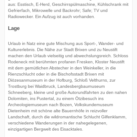
aus: Esstisch, E-Herd, Geschirrspülmaschine, Kühlschrank mit
Gefrierfach, Mikrowelle und Backrohr; Safe; TV und
Radiowecker. Ein Aufzug ist auch vorhanden.
Lage
Urlaub in Natz eine gute Mischung aus Sport-, Wander- und
Kulturerlebnis. Die Nähe zur Stadt Brixen und zu Neustift
machen den Urlaub vielseitig und abwechslungsreich. Schloss
Rodeneck mit berühmten profanen Fresken, Kloster Neustift
mit dem gemütlichen Abstecher in den Weinkeller, in die
Rienzschlucht oder in die Bischofsstadt Brixen mit
Diözesanmuseum in der Hofburg, Schloß Velthurns, zur
Trostburg bei Waidbruck, Landesbergbaumuseum
Schneeberg, kleine und große Autorundfahrten zu den nahen
Dolomiten, ins Pustertal, zu einem Ötzibesuch ins
Archeologiemuseum nach Bozen, Volkskundemuseum
Dietenheim mit schöne alte Bauernhöfe in reizvoller
Landschaft, durch die wildromantische Schlucht Gilfenklamm,
verschiedene Wanderungen in der nahegelegenen,
einzigartigen Bergwelt des Eisacktales.