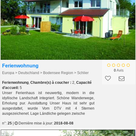
Ferienwohnung
0
Avis
Europa > Deutschland > Bodensee Region > Schlier
Ferienwohnung
,
Chambre(s) à coucher :
2,
Capacité
d’accueil:
5
Unser Ferienhaus ist neuwertig, modern in die
idyllische Landschaft integriert. Schöne Wanderwege,
Erholung pur. Ausstattung Unser Haus ist sehr gut
ausgestattet, wurde Vom DTV mit 4 Sternen
ausgezeichenet. Lage Ländliche gelegen zwische
n°:
25
|
Dernière mise à jour:
2018-08-08