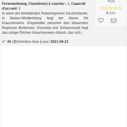
/Nuit
Ferienwohnung
,
Chambre(s) à coucher :
1,
Capacité
d’accueil:
3
0
Avis
In einer der beliebtesten Ferienregionen Deutschlands,
in Baden-Württemberg liegt der kleine Ort
Krauchenwies. Eingebettet zwischen den bekannten
Regionen Bodensee, Donautal und Schwarzwald liegt
das ruhige Örtchen Krauchenwies-Ablach, das sich...
n°:
36
|
Dernière mise à jour:
2021-09-21