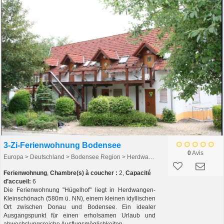
3-Zi-Ferienwohnung Bodensee
0
Avis
Europa > Deutschland > Bodensee Region > Herdwangen-Kleinschönach
Ferienwohnung
,
Chambre(s) à coucher :
2,
Capacité
d’accueil:
6
Die Ferienwohnung "Hügelhof" liegt in Herdwangen-
Kleinschönach (580m ü. NN), einem kleinen idyllischen
Ort zwischen Donau und Bodensee. Ein idealer
Ausgangspunkt für einen erholsamen Urlaub und
abwechslungsreiche Ausflugsmöglichkeiten....