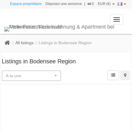
Espace propriétaire
Déposez une annonce
|
0
EUR (€)
Toggle
navigati
All listings
Listings in Bodensee Region
Listings in Bodensee Region
A la une