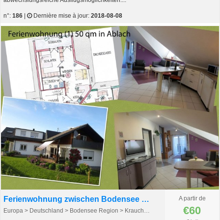
n°:
186
|
Dernière mise à jour:
2018-08-08
Ferienwohnung zwischen Bodensee und Schwarzwald
A partir de
€60
Europa > Deutschland > Bodensee Region > Krauchenwies - Ablach > Krauchenwies - Ablach