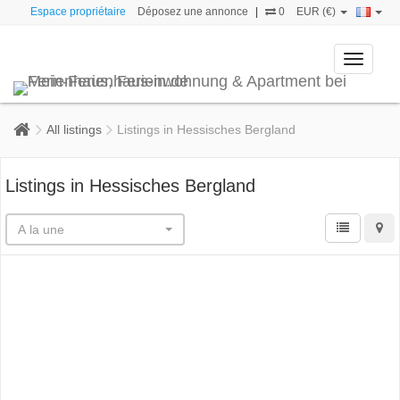
Espace propriétaire
Déposez une annonce
|
0
EUR (€)
Toggle
navigati
All listings
Listings in Hessisches Bergland
Listings in Hessisches Bergland
A la une