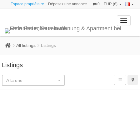
Espace propriétaire
Déposez une annonce
|
0
EUR (€)
Toggle
navigati
All listings
Listings
Listings
A la une