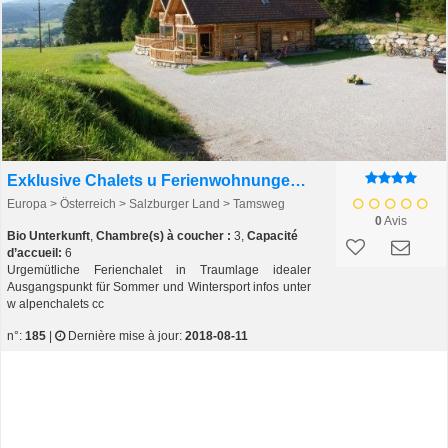
Exklusive Chalets u Ferienwohnungen Weissenbacher
Europa > Österreich > Salzburger Land > Tamsweg
0
Avis
Bio Unterkunft
,
Chambre(s) à coucher :
3,
Capacité
d’accueil:
6
Urgemütliche Ferienchalet in Traumlage idealer
Ausgangspunkt für Sommer und Wintersport infos unter
w alpenchalets cc
n°:
185
|
Dernière mise à jour:
2018-08-11