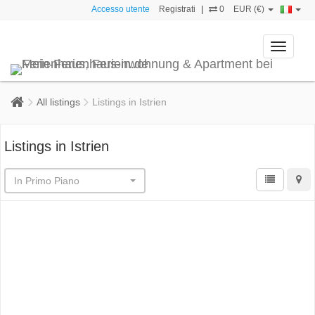
Accesso utente
Registrati
|
0
EUR (€)
Toggle
navigati
All listings
Listings in Istrien
Listings in Istrien
In Primo Piano