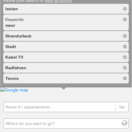
Refine your search or
view all listings
Istrien
Keywords
meer
Strandurlaub
Stadt
Kabel TV
Radfahren
Tennis
Vai