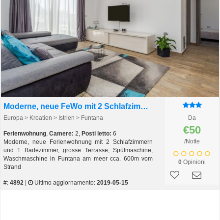
Moderne, neue FeWo mit 2 Schlafzimmern in Funtana am Meer
Europa > Kroatien > Istrien > Funtana
Da
€50
Ferienwohnung
,
Camere:
2,
Posti letto:
6
/Notte
Moderne, neue Ferienwohnung mit 2 Schlafzimmern
und 1 Badezimmer, grosse Terrasse, Spülmaschine,
Waschmaschine in Funtana am meer cca. 600m vom
0
Opinioni
Strand
#:
4892
|
Ultimo aggiornamento:
2019-05-15