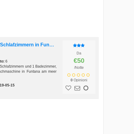
Moderne, neue FeWo mit 2 Schlafzimmern in Funtana am Meer
Da
€50
to:
6
 Schlafzimmern und 1 Badezimmer,
/Notte
aschmaschine in Funtana am meer
0
Opinioni
19-05-15