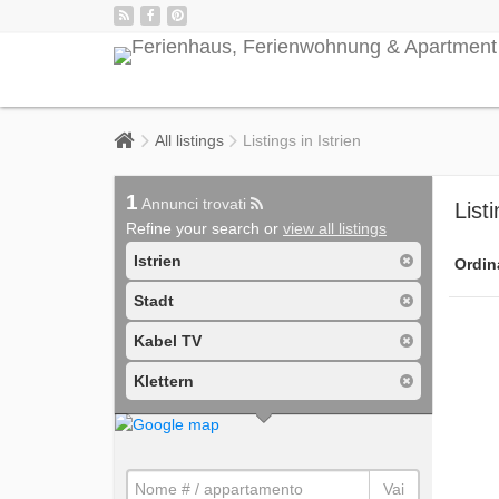
All listings
Listings in Istrien
1
Annunci trovati
Listi
Refine your search or
view all listings
Istrien
Ordin
Stadt
Kabel TV
Klettern
Vai