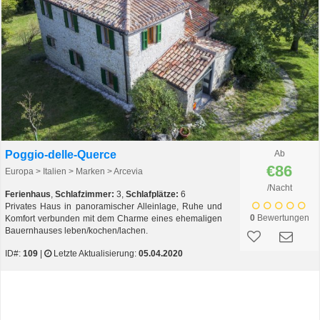
Poggio-delle-Querce
Ab
€86
Europa > Italien > Marken > Arcevia
/Nacht
Ferienhaus
,
Schlafzimmer:
3,
Schlafplätze:
6
Privates Haus in panoramischer Alleinlage, Ruhe und
0
Bewertungen
Komfort verbunden mit dem Charme eines ehemaligen
Bauernhauses leben/kochen/lachen.
ID#:
109
|
Letzte Aktualisierung:
05.04.2020