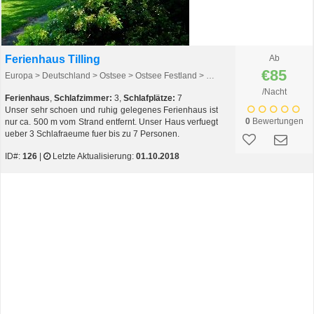
Ferienhaus Tilling
Ab
€85
Europa > Deutschland > Ostsee > Ostsee Festland > Kieler Bucht
/Nacht
Ferienhaus
,
Schlafzimmer:
3,
Schlafplätze:
7
Unser sehr schoen und ruhig gelegenes Ferienhaus ist
0
Bewertungen
nur ca. 500 m vom Strand entfernt. Unser Haus verfuegt
ueber 3 Schlafraeume fuer bis zu 7 Personen.
ID#:
126
|
Letzte Aktualisierung:
01.10.2018