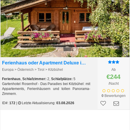
Ferienhaus oder Apartment Deluxe im Gartenhotel Rosenhof
Europa > Österreich > Tirol > Kitzbühel
Ab
€244
Ferienhaus
,
Schlafzimmer:
2,
Schlafplätze:
5
/Nacht
Gartenhotel Rosenhof - Das Paradies bei Kitzbühel: mit
Appartements, Ferienhäusern und tollen Panorama-
Zimmern.
0
Bewertungen
ID#:
172
|
Letzte Aktualisierung:
03.08.2026