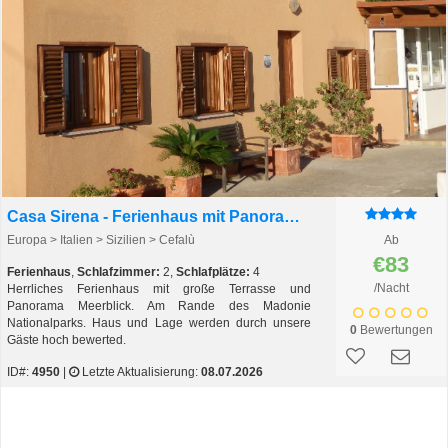
Casa Sirena - Ferienhaus mit Panorama-Meerblick
Europa > Italien > Sizilien > Cefalù
Ab
€83
Ferienhaus
,
Schlafzimmer:
2,
Schlafplätze:
4
/Nacht
Herrliches Ferienhaus mit große Terrasse und
Panorama Meerblick. Am Rande des Madonie
Nationalparks. Haus und Lage werden durch unsere
0
Bewertungen
Gäste hoch bewerted.
ID#:
4950
|
Letzte Aktualisierung:
08.07.2026