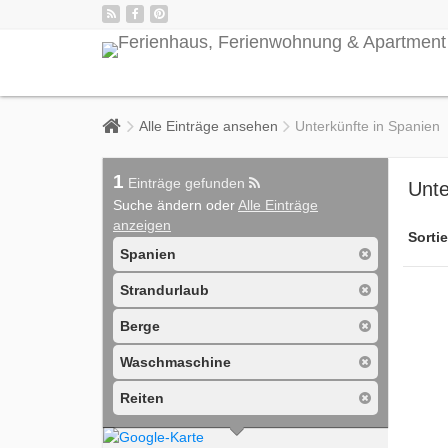
Alle Einträge ansehen
Unterkünfte in Spanien
1
Einträge gefunden
Unte
Suche ändern oder
Alle Einträge
anzeigen
Sortie
Spanien
Strandurlaub
Berge
Waschmaschine
Reiten