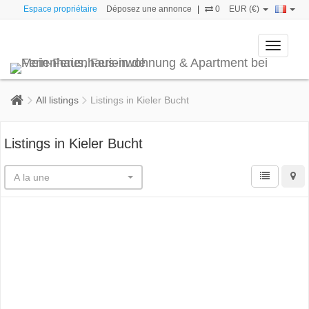
Espace propriétaire
Déposez une annonce
|
0
EUR (€)
Toggle
navigati
All listings
Listings in Kieler Bucht
Listings in Kieler Bucht
A la une