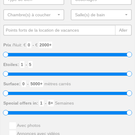
Chambre(s) à coucher
Salle(s) de bain
Aller
Prix
/Nuit: €
-
€
Etoiles:
-
Surface:
-
mètres carrés
Special offers in:
-
Semaines
Avec photos
Annonces avec vidéos