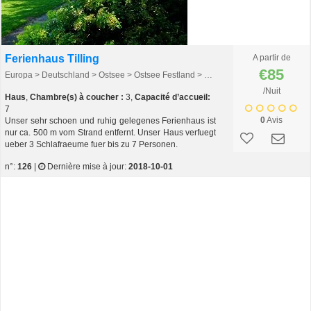
Ferienhaus Tilling
A partir de
€85
Europa > Deutschland > Ostsee > Ostsee Festland > Kieler Bucht
/Nuit
Haus
,
Chambre(s) à coucher :
3,
Capacité d’accueil:
7
0
Avis
Unser sehr schoen und ruhig gelegenes Ferienhaus ist
nur ca. 500 m vom Strand entfernt. Unser Haus verfuegt
ueber 3 Schlafraeume fuer bis zu 7 Personen.
n°:
126
|
Dernière mise à jour:
2018-10-01