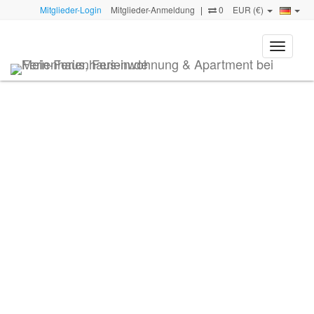
Mitglieder-Login
Mitglieder-Anmeldung
|
0
EUR (€)
Toggle
navigati