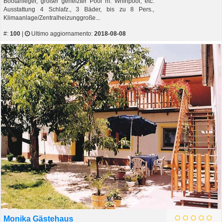
Bootanleger, großer geheizter Pool m. Whirlpool, etc.
Ausstattung 4 Schlafz., 3 Bäder, bis zu 8 Pers.,
Klimaanlage/Zentralheizunggroße...
#:
100
|
Ultimo aggiornamento:
2018-08-08
Monika Gästehaus