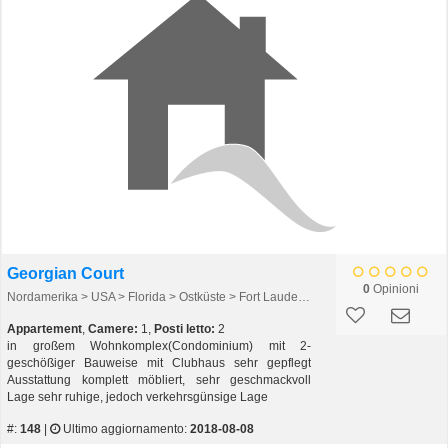
Georgian Court
0
Opinioni
Nordamerika > USA > Florida > Ostküste > Fort Lauderdale > Fort Lauderdale
Appartement
,
Camere:
1,
Posti letto:
2
in großem Wohnkomplex(Condominium) mit 2-
geschößiger Bauweise mit Clubhaus sehr gepflegt
Ausstattung komplett möbliert, sehr geschmackvoll
Lage sehr ruhige, jedoch verkehrsgünsige Lage
#:
148
|
Ultimo aggiornamento:
2018-08-08