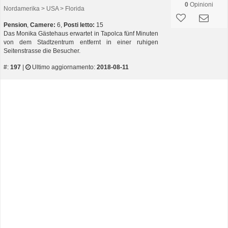
0
Opinioni
Nordamerika > USA > Florida
Pension
,
Camere:
6,
Posti letto:
15
Das Monika Gästehaus erwartet in Tapolca fünf Minuten
von dem Stadtzentrum entfernt in einer ruhigen
Seitenstrasse die Besucher.
#:
197
|
Ultimo aggiornamento:
2018-08-11