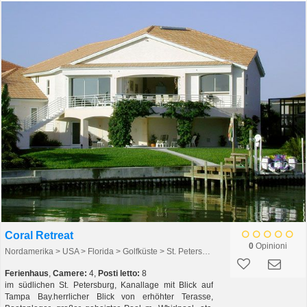
Coral Retreat
0
Opinioni
Nordamerika > USA > Florida > Golfküste > St. Petersburg > Tierra Verde
Ferienhaus
,
Camere:
4,
Posti letto:
8
im südlichen St. Petersburg, Kanallage mit Blick auf
Tampa Bay.herrlicher Blick von erhöhter Terasse,