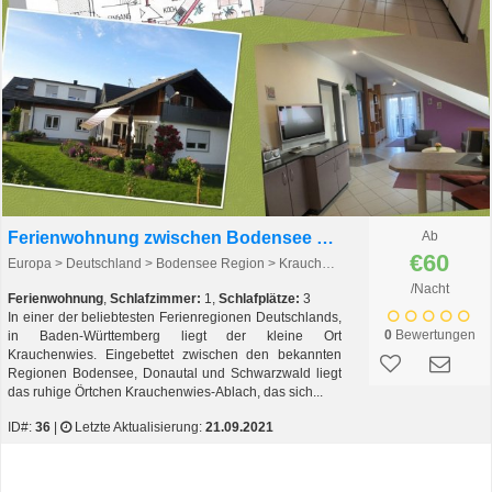
Ferienwohnung zwischen Bodensee und Schwarzwald
Ab
€60
Europa > Deutschland > Bodensee Region > Krauchenwies - Ablach > Krauchenwies - Ablach
/Nacht
Ferienwohnung
,
Schlafzimmer:
1,
Schlafplätze:
3
In einer der beliebtesten Ferienregionen Deutschlands,
0
Bewertungen
in Baden-Württemberg liegt der kleine Ort
Krauchenwies. Eingebettet zwischen den bekannten
Regionen Bodensee, Donautal und Schwarzwald liegt
das ruhige Örtchen Krauchenwies-Ablach, das sich...
ID#:
36
|
Letzte Aktualisierung:
21.09.2021