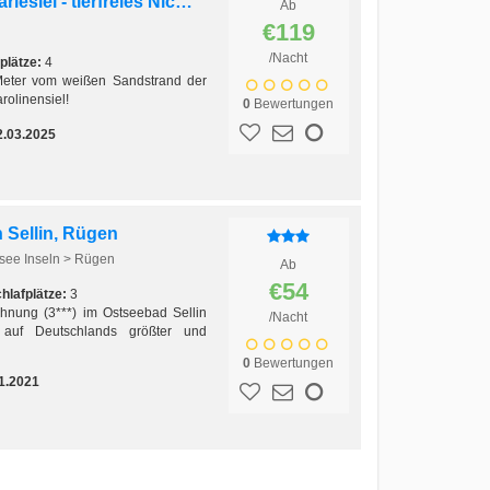
Ferienhaus Harlestern in Harlesiel - tierfreies Nichtraucherferienhaus
Ab
€119
/Nacht
plätze:
4
Meter vom weißen Sandstrand der
rolinensiel!
0
Bewertungen
2.03.2025
n Sellin, Rügen
see Inseln > Rügen
Ab
€54
hlafplätze:
3
hnung (3***) im Ostseebad Sellin
/Nacht
auf Deutschlands größter und
0
Bewertungen
1.2021