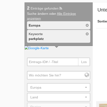
2
Einträge gefunden
Unte
Suche ändern oder
Alle Einträge
anzeigen
Sortie
Europa
Keyworte
parkplatz
Los
Europa
Land