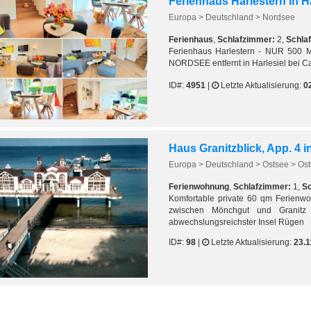
Europa > Deutschland > Nordsee
Ferienhaus
,
Schlafzimmer:
2,
Schlaf
Ferienhaus Harlestern - NUR 500 
NORDSEE entfernt in Harlesiel bei Ca
ID#:
4951
|
Letzte Aktualisierung:
0
Haus Granitzblick, App. 4 i
Europa > Deutschland > Ostsee > Ost
Ferienwohnung
,
Schlafzimmer:
1,
Sc
Komfortable private 60 qm Ferienwo
zwischen Mönchgut und Granitz 
abwechslungsreichster Insel Rügen
ID#:
98
|
Letzte Aktualisierung:
23.1