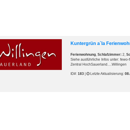
Kuntergrün a`la Ferienwo
Ferienwohnung
,
Schlafzimmer:
2,
Sc
Siehe ausführliche Infos unter: fewo
Zentral HochSauerland.....Willingen
ID#:
183
|
Letzte Aktualisierung:
08