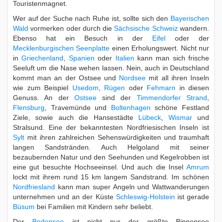
Touristenmagnet.
Wer auf der Suche nach Ruhe ist, sollte sich den
Bayerischen
Wald
vormerken oder durch die
Sächsische Schweiz
wandern.
Ebenso hat ein Besuch in der
Eifel
oder der
Mecklenburgischen Seenplatte
einen Erholungswert. Nicht nur
in
Griechenland
,
Spanien
oder
Italien
kann man sich frische
Seeluft um die Nase wehen lassen. Nein, auch in Deutschland
kommt man an der Ostsee und
Nordsee
mit all ihren Inseln
wie zum Beispiel
Usedom
,
Rügen
oder
Fehmarn
in diesen
Genuss. An der
Ostsee
sind der
Timmendorfer Strand
,
Flensburg
, Travemünde und
Boltenhagen
schöne Festland
Ziele, sowie auch die Hansestädte
Lübeck
,
Wismar
und
Stralsund. Eine der bekanntesten Nordfriesischen Inseln ist
Sylt
mit ihren zahlreichen Sehenswürdigkeiten und traumhaft
langen Sandstränden. Auch Helgoland mit seiner
bezaubernden Natur und den Seehunden und Kegelrobben ist
eine gut besuchte Hochseeinsel. Und auch die Insel
Amrum
lockt mit ihrem rund 15 km langem Sandstrand. Im schönen
Nordfriesland
kann man super Angeln und Wattwanderungen
unternehmen und an der Küste
Schleswig-Holstein
ist gerade
Büsum
bei Familien mit Kindern sehr beliebt.
Der
Bodensee
ist nicht nur der größte Binnensee