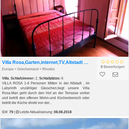
Villa Rosa,Garten,internet,TV,Altstadt Rhodos
0
Bewertungen
Europa > Griechenland > Rhodes
Villa
,
Schlafzimmer:
2,
Schlafplätze:
6
VILLA ROSA 1-6 Personen Mitten in der Altstadt , im
Labyrinth unzähliger Gässchen,liegt unsere Villa
Rosa.Man geht durch den Hof an der Terrasse vorbei
und betritt den offenen Wohn-und Küchenbereich oder
betritt die Küche direkt von der...
ID#:
79
|
Letzte Aktualisierung:
08.08.2018