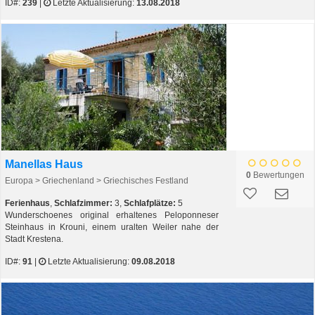
ID#:
239
|
Letzte Aktualisierung:
13.08.2018
Manellas Haus
0
Bewertungen
Europa > Griechenland > Griechisches Festland
Ferienhaus
,
Schlafzimmer:
3,
Schlafplätze:
5
Wunderschoenes original erhaltenes Peloponneser
Steinhaus in Krouni, einem uralten Weiler nahe der
Stadt Krestena.
ID#:
91
|
Letzte Aktualisierung:
09.08.2018