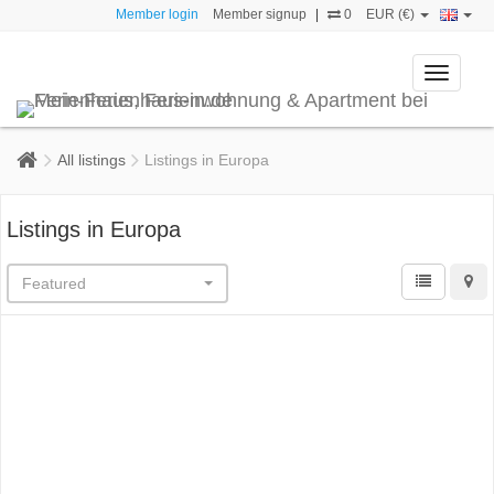
Member login
Member signup
|
0
EUR (€)
Toggle
navigati
All listings
Listings in Europa
Listings in Europa
Featured