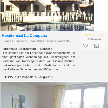
Residencial La Campana
0
Reviews
Europa > Spanien > Spanisches Festland > Alicante - Costa Blanca > Orihuela Costa > Orihuela Costa
Ferienhaus
,
Bedroom(s):
2,
Sleeps:
4
Hier können Sie ein Ferienhaus (Doppelhaushälfte) in
einer gepflegten Wohnanlage mit Swimmingpool am
Stadtrand von Torrevieja südlich von Alicante buchen.
Einkaufsmöglichkeiten und Restaurants sind in
unmittelbarer Nähe vorhanden. 900 m zum...
ID#:
195
|
Last update:
08-Aug-2018