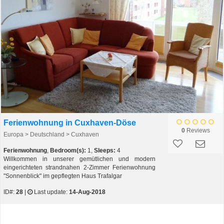
Ferienwohnung in Cuxhaven-Döse
0
Reviews
Europa > Deutschland > Cuxhaven
Ferienwohnung
,
Bedroom(s):
1,
Sleeps:
4
Willkommen in unserer gemütlichen und modern
eingerichteten strandnahen 2-Zimmer Ferienwohnung
"Sonnenblick" im gepflegten Haus Trafalgar
ID#:
28
|
Last update:
14-Aug-2018