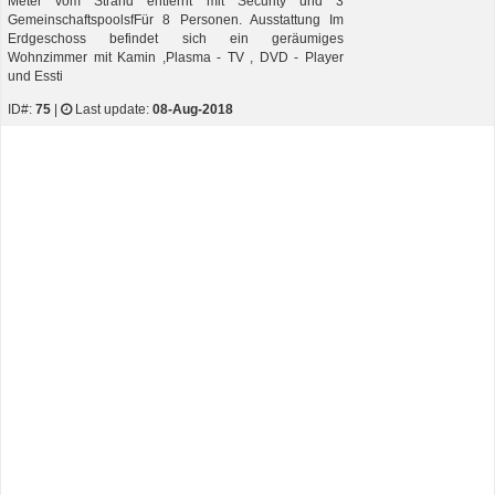
Meter vom Strand entfernt mit Security und 3
GemeinschaftspoolsfFür 8 Personen. Ausstattung Im
Erdgeschoss befindet sich ein geräumiges
Wohnzimmer mit Kamin ,Plasma - TV , DVD - Player
und Essti
ID#:
75
|
Last update:
08-Aug-2018