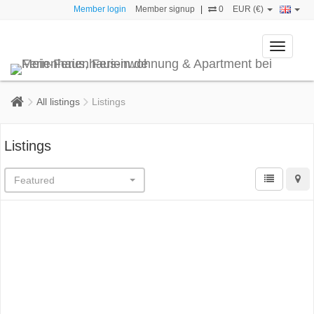
Member login
Member signup
|
0
EUR (€)
Toggle
navigati
All listings
Listings
Listings
Featured