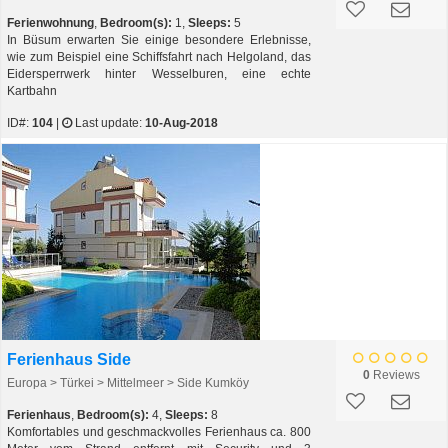
Ferienwohnung
,
Bedroom(s):
1,
Sleeps:
5
In Büsum erwarten Sie einige besondere Erlebnisse,
wie zum Beispiel eine Schiffsfahrt nach Helgoland, das
Eidersperrwerk hinter Wesselburen, eine echte
Kartbahn
ID#:
104
|
Last update:
10-Aug-2018
Ferienhaus Side
0
Reviews
Europa > Türkei > Mittelmeer > Side Kumköy
Ferienhaus
,
Bedroom(s):
4,
Sleeps:
8
Komfortables und geschmackvolles Ferienhaus ca. 800