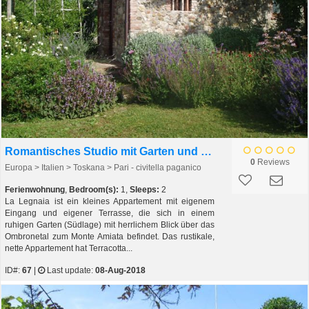
Romantisches Studio mit Garten und Traumblick über
0
Reviews
Europa > Italien > Toskana > Pari - civitella paganico
Ferienwohnung
,
Bedroom(s):
1,
Sleeps:
2
La Legnaia ist ein kleines Appartement mit eigenem
Eingang und eigener Terrasse, die sich in einem
ruhigen Garten (Südlage) mit herrlichem Blick über das
Ombronetal zum Monte Amiata befindet. Das rustikale,
nette Appartement hat Terracotta...
ID#:
67
|
Last update:
08-Aug-2018