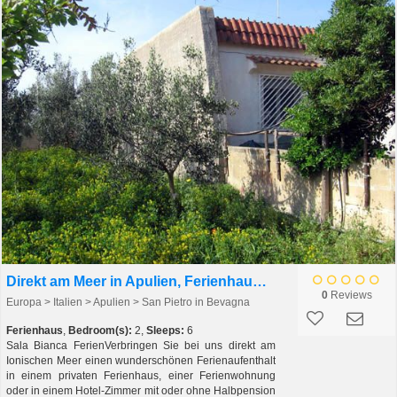
Direkt am Meer in Apulien, Ferienhaus oder Hotel
0
Reviews
Europa > Italien > Apulien > San Pietro in Bevagna
Ferienhaus
,
Bedroom(s):
2,
Sleeps:
6
Sala Bianca FerienVerbringen Sie bei uns direkt am
Ionischen Meer einen wunderschönen Ferienaufenthalt
in einem privaten Ferienhaus, einer Ferienwohnung
oder in einem Hotel-Zimmer mit oder ohne Halbpension