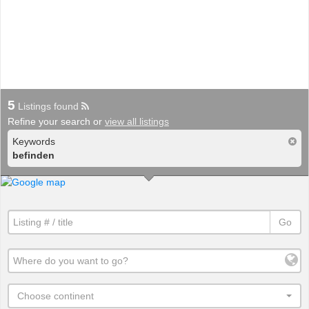
5
Listings found
Refine your search or
view all listings
Keywords
befinden
Go
Choose continent