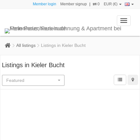
Member login
Member signup
|
0
EUR (€)
Toggle
navigati
All listings
Listings in Kieler Bucht
Listings in Kieler Bucht
Featured