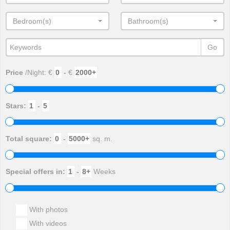
Bedroom(s)
Bathroom(s)
Go
Price
/Night: €
-
€
Stars:
-
Total square:
-
sq. m.
Special offers in:
-
Weeks
With photos
With videos