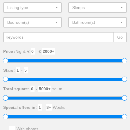
Listing type
Sleeps
Bedroom(s)
Bathroom(s)
Go
Price
/Night: €
-
€
Stars:
-
Total square:
-
sq. m.
Special offers in:
-
Weeks
With photos