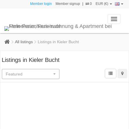
Member login
Member signup
|
0
EUR (€)
Toggle
navigati
All listings
Listings in Kieler Bucht
Listings in Kieler Bucht
Featured