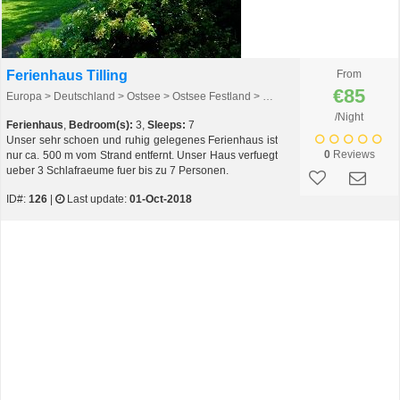
Ferienhaus Tilling
From
€85
Europa > Deutschland > Ostsee > Ostsee Festland > Kieler Bucht
/Night
Ferienhaus
,
Bedroom(s):
3,
Sleeps:
7
Unser sehr schoen und ruhig gelegenes Ferienhaus ist
0
Reviews
nur ca. 500 m vom Strand entfernt. Unser Haus verfuegt
ueber 3 Schlafraeume fuer bis zu 7 Personen.
ID#:
126
|
Last update:
01-Oct-2018