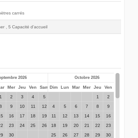
ètres carrés
r , 5 Capacité d’accueil
eptembre 2026
Octobre 2026
ar
Mer
Jeu
Ven
Sam
Dim
Lun
Mar
Mer
Jeu
Ven
Sam
1
2
3
4
5
1
2
3
8
9
10
11
12
4
5
6
7
8
9
10
15
16
17
18
19
11
12
13
14
15
16
17
22
23
24
25
26
18
19
20
21
22
23
24
29
30
25
26
27
28
29
30
31