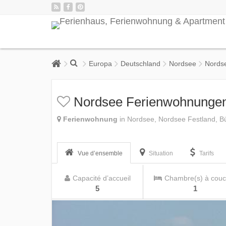
Europa
Deutschland
Nordsee
Nords
Nordsee Ferienwohnunge
Ferienwohnung
in Nordsee, Nordsee Festland, 
Vue d’ensemble
Situation
Tarifs
Capacité d’accueil
Chambre(s) à couc
5
1