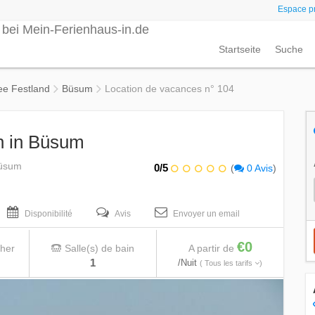
Espace pr
Startseite
Suche
ee Festland
Büsum
Location de vacances n° 104
n in Büsum
Büsum
0/5
(
0 Avis
)
Disponibilité
Avis
Envoyer un email
€0
her
Salle(s) de bain
A partir de
1
/Nuit
( Tous les tarifs
)