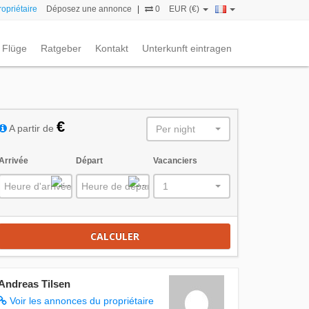
opriétaire
Déposez une annonce
|
0
EUR (€)
Flüge
Ratgeber
Kontakt
Unterkunft eintragen
€
A partir de
Per night
Arrivée
Départ
Vacanciers
1
CALCULER
Andreas Tilsen
Voir les annonces du propriétaire