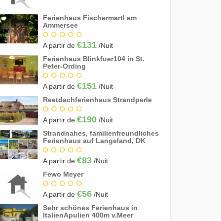
Ferienhaus Fischermartl am
Ammersee
€131
A partir de
/Nuit
Ferienhaus Blinkfuer104 in St.
Peter-Ording
€151
A partir de
/Nuit
Reetdachferienhaus Strandperle
€190
A partir de
/Nuit
Strandnahes, familienfreundliches
Ferienhaus auf Langeland, DK
€83
A partir de
/Nuit
Fewo Meyer
€56
A partir de
/Nuit
Sehr schönes Ferienhaus in
ItalienApulien 400m v.Meer