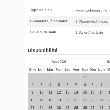
Type de bien
Ferienwohnung , 45 m
Chambre(s) à coucher
1 Chambre(s) à couche
Salle(s) de bain
1 Salle(s) de bain
Disponibilité
Aout 2026
S
Dim
Lun
Mar
Mer
Jeu
Ven
Sam
Dim
Lun
M
1
2
3
4
5
6
7
8
6
7
9
10
11
12
13
14
15
13
14
16
17
18
19
20
21
22
20
21
23
24
25
26
27
28
29
27
28