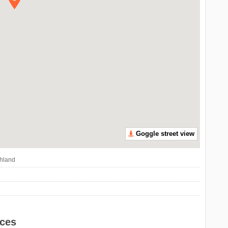
Goggle street view
chland
ices