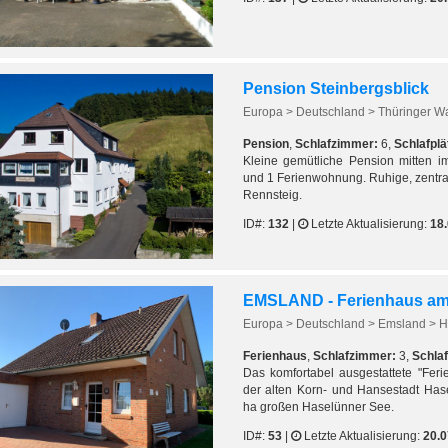
Pension Steinbergsblick
Europa > Deutschland > Thüringer W
Pension
,
Schlafzimmer:
6,
Schlafplä
Kleine gemütliche Pension mitten i
und 1 Ferienwohnung. Ruhige, zentra
Rennsteig.
ID#:
132
|
Letzte Aktualisierung:
18
EMSLAND - Ferienhaus am
Europa > Deutschland > Emsland > 
Ferienhaus
,
Schlafzimmer:
3,
Schlaf
Das komfortabel ausgestattete "Fer
der alten Korn- und Hansestadt Ha
ha großen Haselünner See.
ID#:
53
|
Letzte Aktualisierung:
20.0