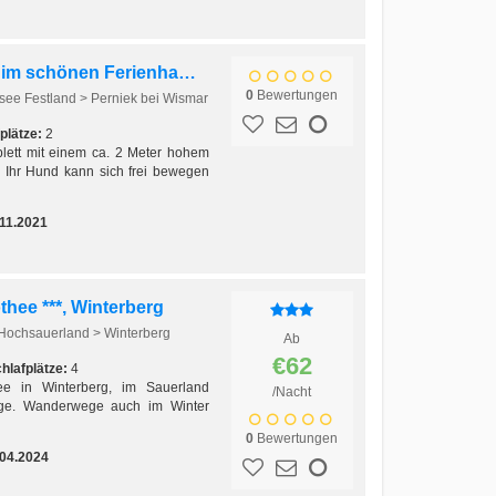
Aber bitte Urlaub mit Hund im schönen Ferienhaus Ostsee
0
Bewertungen
see Festland > Perniek bei Wismar
plätze:
2
lett mit einem ca. 2 Meter hohem
 Ihr Hund kann sich frei bewegen
11.2021
ee ***, Winterberg
 Hochsauerland > Winterberg
Ab
€62
hlafplätze:
4
e in Winterberg, im Sauerland
/Nacht
lage. Wanderwege auch im Winter
0
Bewertungen
.04.2024