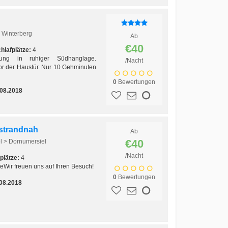
 Winterberg
Ab
€40
hlafplätze:
4
nung in ruhiger Südhanglage.
/Nacht
r der Haustür. Nur 10 Gehminuten
0
Bewertungen
.08.2018
 strandnah
Ab
€40
l > Dornumersiel
/Nacht
plätze:
4
eWir freuen uns auf Ihren Besuch!
0
Bewertungen
08.2018