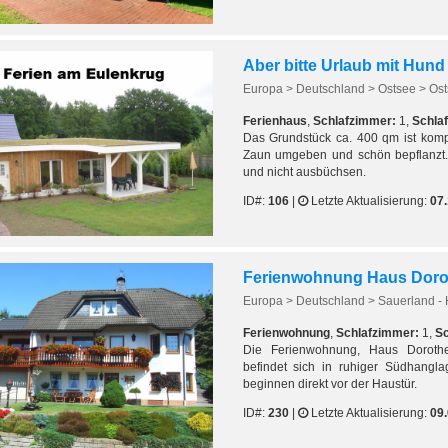
Europa > Deutschland > Ostsee > Ost
Ferienhaus
,
Schlafzimmer:
1,
Schlaf
Das Grundstück ca. 400 qm ist komp
Zaun umgeben und schön bepflanzt.
und nicht ausbüchsen.
ID#:
106
|
Letzte Aktualisierung:
07.
Ferienwohnung Haus Doroth
Europa > Deutschland > Sauerland -
Ferienwohnung
,
Schlafzimmer:
1,
Sc
Die Ferienwohnung, Haus Dorothe
befindet sich in ruhiger Südhang
beginnen direkt vor der Haustür.
ID#:
230
|
Letzte Aktualisierung:
09