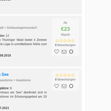
Ab
€23
ald > Schleusingerneundorf
/Nacht
tze:
12
m Thüringer Wald bietet 4 Zimmer
le Lage in unmittelbarer Nähe zum
0
Bewertungen
.08.2018
 See
0
Bewertungen
Haselünne > Haselünne
plätze:
6
ienhaus am See" dbefindet sich in
selünne im Erholungsgebiet am 20
7.2021