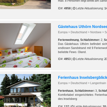
max. 8 Personen liegt direkt am Sands
ID#:
4958
|
Letzte Aktualisierung:
1
Ferienwohnung
,
Schlafzimmer:
2,
Sc
Das Gästehaus Uthörn befindet sich
endlosen Sandstrand mit 9 Ferienwoh
beliebte Fewo. Oland.
ID#:
4953
|
Letzte Aktualisierung:
2
Ferienhaus Inselsbergblic
Europa > Deutschland > Langenhain
Ferienhaus
,
Schlafzimmer:
3,
Schlaf
Komfortabel eingerichtetes Ferienh
des Inselsberg
ID#:
137
|
Letzte Aktualisierung:
20