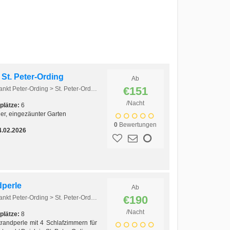
 St. Peter-Ording
Ab
€151
Europa > Deutschland > Nordsee > Sankt Peter-Ording > St. Peter-Ording
/Nacht
plätze:
6
er, eingezäunter Garten
0
Bewertungen
4.02.2026
dperle
Ab
€190
Europa > Deutschland > Nordsee > Sankt Peter-Ording > St. Peter-Ording
/Nacht
plätze:
8
randperle mit 4 Schlafzimmern für