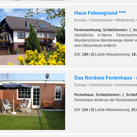
Haus Felsengrund ****
Europa > Deutschland > Winterberg >
Ferienwohnung
,
Schlafzimmer:
2,
Sc
Gemütliche 4-Sterne Ferienwoh
Wunderschöne Wanderwege direkt vo
vom Ortszentrum entfernt.
ID#:
190
|
Letzte Aktualisierung:
18
Das Nordsee Ferienhaus -
Europa > Deutschland > Dornumersie
Ferienhaus
,
Schlafzimmer:
2,
Schlaf
Ferienhaus direkt an der Nordseeküst
ID#:
116
|
Letzte Aktualisierung:
25.