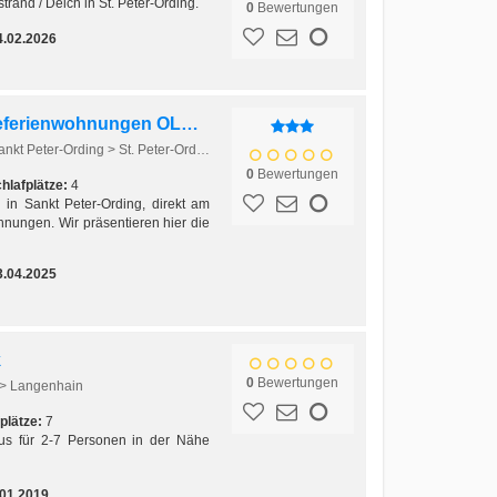
trand / Deich in St. Peter-Ording.
0
Bewertungen
4.02.2026
Gästehaus Uthörn Nordseeferienwohnungen OLAND
Europa > Deutschland > Nordsee > Sankt Peter-Ording > St. Peter-Ording
0
Bewertungen
hlafplätze:
4
 in Sankt Peter-Ording, direkt am
nungen. Wir präsentieren hier die
3.04.2025
k
0
Bewertungen
 > Langenhain
plätze:
7
aus für 2-7 Personen in der Nähe
.01.2019