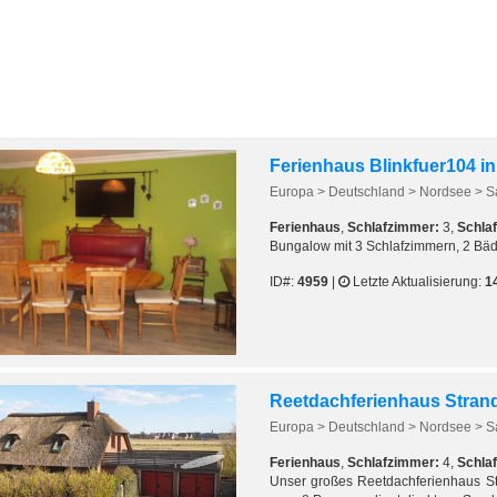
Ferienhaus Blinkfuer104 in
Ferienhaus
,
Schlafzimmer:
3,
Schlaf
Bungalow mit 3 Schlafzimmern, 2 Bäd
ID#:
4959
|
Letzte Aktualisierung:
1
Reetdachferienhaus Stran
Ferienhaus
,
Schlafzimmer:
4,
Schlaf
Unser großes Reetdachferienhaus St