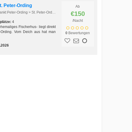
t. Peter-Ording
Ab
€150
Europa > Deutschland > Nordsee > Sankt Peter-Ording > St. Peter-Ording
/Nacht
plätze:
4
emaliges Fischerhus- liegt direkt
r-Ording. Vom Deich aus hat man
0
Bewertungen
.2026