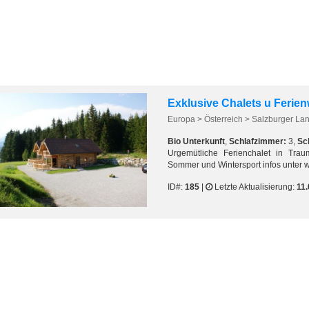
Europa > Österreich > Salzburger L
Bio Unterkunft
,
Schlafzimmer:
3,
Sch
Urgemütliche Ferienchalet in Trau
Sommer und Wintersport infos unter w
ID#:
185
|
Letzte Aktualisierung:
11.