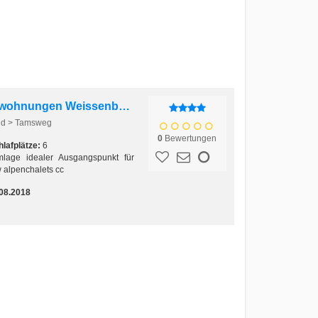
Exklusive Chalets u Ferienwohnungen Weissenbacher
and > Tamsweg
0
Bewertungen
lafplätze:
6
mlage idealer Ausgangspunkt für
 alpenchalets cc
08.2018