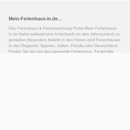
Mein-Ferienhaus-in.de…
Das Ferienhaus & Ferienwohnung Portal Mein-Ferienhaus-
in.de bietet weltweit eine Unterkunft um den Jahresurlaub zu
genießen.Besonders beliebt in den Ferien sind Ferienhäuser
in den Regionen Spanien, Italien, Florida oder Deutschland.
Finden Sie bei uns das passende Ferienhaus, Ferienvilla
oder Finka.Die Vermietung findet direkt durch die
Hausbesitzer statt.
weiterlesen
Beliebte Regionen
Deutschland
Spanien
Italien
Florida
Österreich
Rechtliches