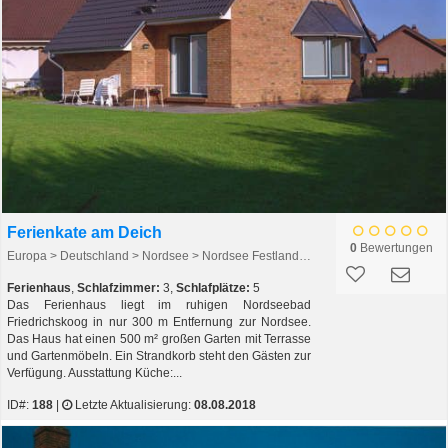
Ferienkate am Deich
0
Bewertungen
Europa > Deutschland > Nordsee > Nordsee Festland > Meldorf
Ferienhaus
,
Schlafzimmer:
3,
Schlafplätze:
5
Das Ferienhaus liegt im ruhigen Nordseebad
Friedrichskoog in nur 300 m Entfernung zur Nordsee.
Das Haus hat einen 500 m² großen Garten mit Terrasse
und Gartenmöbeln. Ein Strandkorb steht den Gästen zur
Verfügung. Ausstattung Küche:...
ID#:
188
|
Letzte Aktualisierung:
08.08.2018