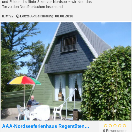
und Felder . Luftlinie 3 km zur Nordsee = wir sind das
Tor zu den Nordfriesischen Inseln und...
ID#:
92
|
Letzte Aktualisierung:
08.08.2018
AAA-Nordseeferienhaus Regentütenstieg
0
Bewertungen