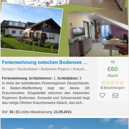
Ferienwohnung zwischen Bodensee und Schwarzwald
Ab
€60
Europa > Deutschland > Bodensee Region > Krauchenwies - Ablach > Krauchenwies - Ablach
/Nacht
Ferienwohnung
,
Schlafzimmer:
1,
Schlafplätze:
3
In einer der beliebtesten Ferienregionen Deutschlands,
0
Bewertungen
in Baden-Württemberg liegt der kleine Ort
Krauchenwies. Eingebettet zwischen den bekannten
Regionen Bodensee, Donautal und Schwarzwald liegt
das ruhige Örtchen Krauchenwies-Ablach, das sich...
ID#:
36
|
Letzte Aktualisierung:
21.09.2021