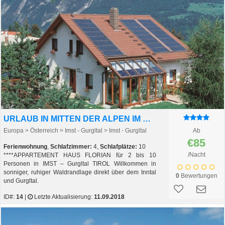
URLAUB IN MITTEN DER ALPEN IM TIROLER OBERLAND
Europa > Österreich > Imst - Gurgltal > Imst - Gurgltal
Ab
€85
Ferienwohnung
,
Schlafzimmer:
4,
Schlafplätze:
10
/Nacht
****APPARTEMENT HAUS FLORIAN für 2 bis 10
Personen in IMST – Gurgltal TIROL Willkommen in
sonniger, ruhiger Waldrandlage direkt über dem Inntal
0
Bewertungen
und Gurgltal.
ID#:
14
|
Letzte Aktualisierung:
11.09.2018