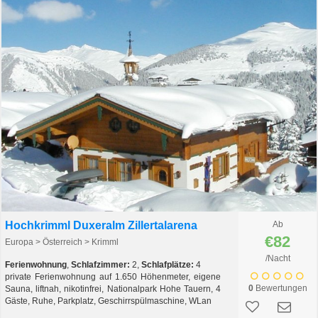
Hochkrimml Duxeralm Zillertalarena
Ab
€82
Europa > Österreich > Krimml
/Nacht
Ferienwohnung
,
Schlafzimmer:
2,
Schlafplätze:
4
private Ferienwohnung auf 1.650 Höhenmeter, eigene
0
Bewertungen
Sauna, liftnah, nikotinfrei, Nationalpark Hohe Tauern, 4
Gäste, Ruhe, Parkplatz, Geschirrspülmaschine, WLan