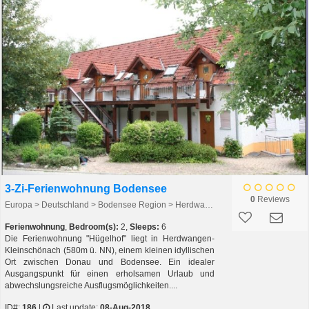
3-Zi-Ferienwohnung Bodensee
0
Reviews
Europa > Deutschland > Bodensee Region > Herdwangen-Kleinschönach
Ferienwohnung
,
Bedroom(s):
2,
Sleeps:
6
Die Ferienwohnung "Hügelhof" liegt in Herdwangen-
Kleinschönach (580m ü. NN), einem kleinen idyllischen
Ort zwischen Donau und Bodensee. Ein idealer
Ausgangspunkt für einen erholsamen Urlaub und
abwechslungsreiche Ausflugsmöglichkeiten....
ID#:
186
|
Last update:
08-Aug-2018