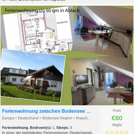
Ferienwohnung zwischen Bodensee und Schwarzwald
From
€60
Europa > Deutschland > Bodensee Region > Krauchenwies - Ablach > Krauchenwies - Ablach
/Night
Ferienwohnung
,
Bedroom(s):
1,
Sleeps:
3
In einer der beliebtesten Ferienregionen Deutschlands,