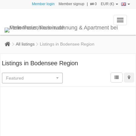
Member login
Member signup
|
0
EUR (€)
Toggle
navigati
All listings
Listings in Bodensee Region
Listings in Bodensee Region
Featured