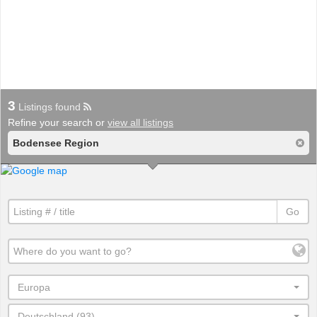
3
Listings found
Refine your search or
view all listings
Bodensee Region
Go
Europa
Deutschland (93)