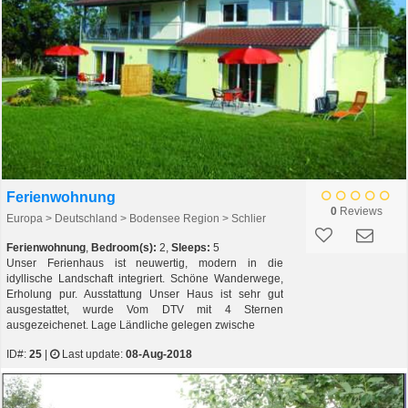
Ferienwohnung
0
Reviews
Europa > Deutschland > Bodensee Region > Schlier
Ferienwohnung
,
Bedroom(s):
2,
Sleeps:
5
Unser Ferienhaus ist neuwertig, modern in die
idyllische Landschaft integriert. Schöne Wanderwege,
Erholung pur. Ausstattung Unser Haus ist sehr gut
ausgestattet, wurde Vom DTV mit 4 Sternen
ausgezeichenet. Lage Ländliche gelegen zwische
ID#:
25
|
Last update:
08-Aug-2018