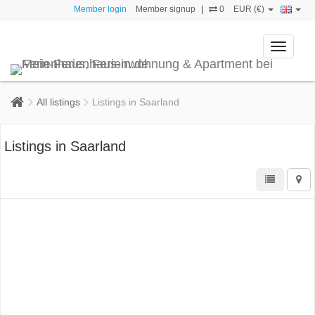
Member login
Member signup
|
0
EUR (€)
Toggle
navigati
All listings
Listings in Saarland
Listings in Saarland