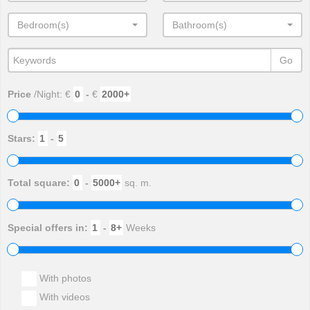
Bedroom(s)
Bathroom(s)
Go
Price
/Night: €
-
€
Stars:
-
Total square:
-
sq. m.
Special offers in:
-
Weeks
With photos
With videos