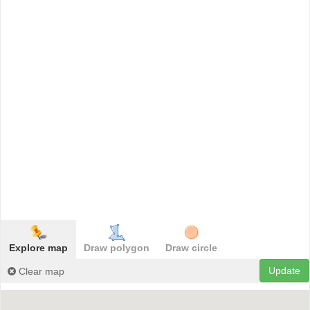
Explore map
Draw polygon
Draw circle
Update
Clear map