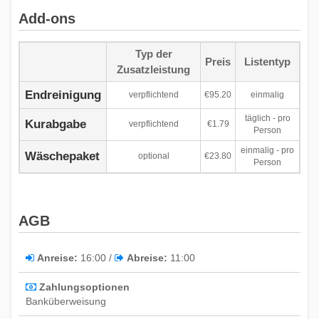
Add-ons
Typ der
Preis
Listentyp
Zusatzleistung
Endreinigung
verpflichtend
€95.20
einmalig
täglich - pro
Kurabgabe
verpflichtend
€1.79
Person
einmalig - pro
Wäschepaket
optional
€23.80
Person
AGB
Anreise:
16:00 /
Abreise:
11:00
Zahlungsoptionen
Banküberweisung