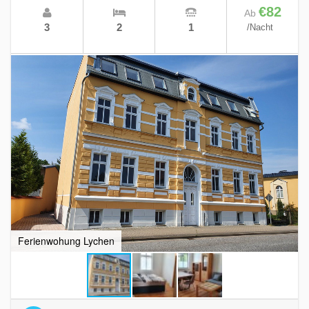
€82
Ab
3
2
1
/Nacht
Ferienwohung Lychen